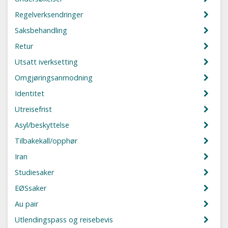
Regelverksendringer
Saksbehandling
Retur
Utsatt iverksetting
Omgjøringsanmodning
Identitet
Utreisefrist
Asyl/beskyttelse
Tilbakekall/opphør
Iran
Studiesaker
EØSsaker
Au pair
Utlendingspass og reisebevis