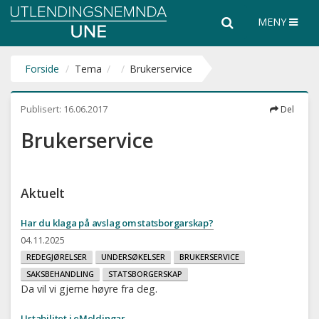
Utlendingsnemnda
Søk
Søk
MENY
UNE
i
hele
nettsiden
Forside
Tema
Brukerservice
Publisert:
16.06.2017
Del
Brukerservice
Aktuelt
Har du klaga på avslag om statsborgarskap?
04.11.2025
REDEGJØRELSER
UNDERSØKELSER
BRUKERSERVICE
SAKSBEHANDLING
STATSBORGERSKAP
Da vil vi gjerne høyre fra deg.
Ustabilitet i eMeldingar