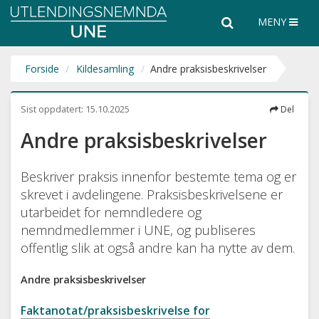
Utlendingsnemnda
Søk
Søk
MENY
UNE
i
hele
nettsiden
Forside
Kildesamling
Andre praksisbeskrivelser
Sist oppdatert:
15.10.2025
Del
Andre praksisbeskrivelser
Beskriver praksis innenfor bestemte tema og er
skrevet i avdelingene. Praksisbeskrivelsene er
utarbeidet for nemndledere og
nemndmedlemmer i UNE, og publiseres
offentlig slik at også andre kan ha nytte av dem.
Andre praksisbeskrivelser
Faktanotat/praksisbeskrivelse for