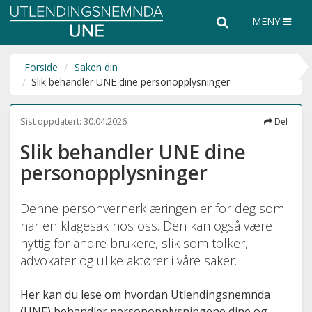
Utlendingsnemnda
Søk
Søk
MENY
UNE
i
hele
nettsiden
Forside
Saken din
Slik behandler UNE dine personopplysninger
Sist oppdatert:
30.04.2026
Del
Slik behandler UNE dine
personopplysninger
Denne personvernerklæringen er for deg som
har en klagesak hos oss. Den kan også være
nyttig for andre brukere, slik som tolker,
advokater og ulike aktører i våre saker.
Her kan du lese om hvordan Utlendingsnemnda
(UNE) behandler personopplysningene dine og