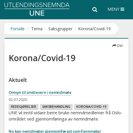
Utlendingsnemnda
Søk
Søk
MENY
UNE
i
hele
nettsiden
Forside
Tema
Saksgrupper
Korona/Covid-19
Del
Korona/Covid-19
Aktuelt
Omsyn til smittevern i nemndmøte
02.07.2020
REDEGJØRELSER
SAKSBEHANDLING
KORONA/COVID-19
UNE vil inntil vidare berre bruke nemndmedlemer frå Oslo-
området ved gjennomføringa av nemndmøte.
No kan nemdmøter gjennomførast som fjernmøter