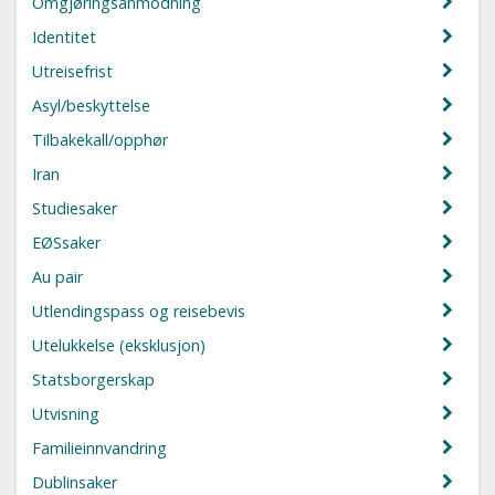
Omgjøringsanmodning
Identitet
Utreisefrist
Asyl/beskyttelse
Tilbakekall/opphør
Iran
Studiesaker
EØSsaker
Au pair
Utlendingspass og reisebevis
Utelukkelse (eksklusjon)
Statsborgerskap
Utvisning
Familieinnvandring
Dublinsaker