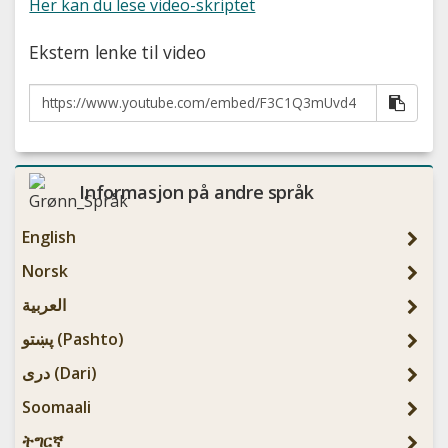
Her kan du lese video-skriptet
Ekstern lenke til video
Kopie
Informasjon på andre språk
English
Norsk
العربیة
پښتو (Pashto)
دری (Dari)
Soomaali
ትግርኛ