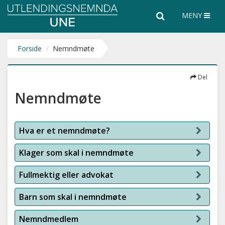
Utlendingsnemnda
Søk
Søk
MENY
UNE
i
hele
nettsiden
Forside
Nemndmøte
Del
Nemndmøte
Hva er et nemndmøte?
Klager som skal i nemndmøte
Fullmektig eller advokat
Barn som skal i nemndmøte
Nemndmedlem