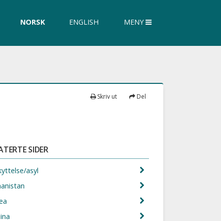
øk
NORSK
ENGLISH
MENY
siden
Skriv ut
Del
ATERTE SIDER
yttelse/asyl
hanistan
rea
aina