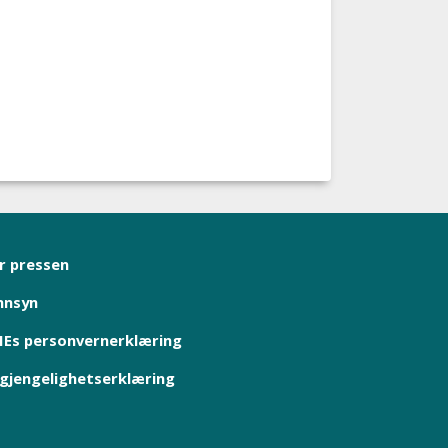
r pressen
nnsyn
Es personvernerklæring
lgjengelighetserklæring