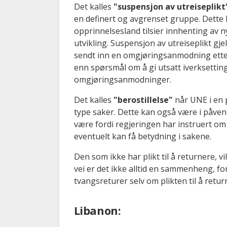
Det kalles
"suspensjon av utreiseplikt
en definert og avgrenset gruppe. Dette 
opprinnelsesland tilsier innhenting av n
utvikling. Suspensjon av utreiseplikt gj
sendt inn en omgjøringsanmodning etter t
enn spørsmål om å gi utsatt iverksettin
omgjøringsanmodninger.
Det kalles
"berostillelse"
når UNE i en p
type saker. Dette kan også være i påvent
være fordi regjeringen har instruert om
eventuelt kan få betydning i sakene.
Den som ikke har plikt til å returnere, v
vei er det ikke alltid en sammenheng, fo
tvangsreturer selv om plikten til å retu
Libanon: