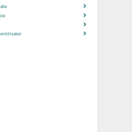
alia
pia
n
ertittsaker