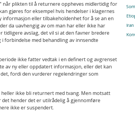
"
når plikten til å returnere oppheves midlertidig for
Som
kan gjøres for eksempel hvis hendelser i klagernes
Etio
y informasjon eller tilbakeholdenhet for å se an en
elder da uavhengig av om man har eller ikke har
Ira
idligere avslag, det vil si at den favner bredere
Konv
g i forbindelse med behandling av innsendte
eriode ikke fatter vedtak i en definert og avgrenset
e av ny eller oppdatert informasjon, eller det kan
 det, fordi den vurderer regelendringer som
il heller ikke bli returnert med tvang. Men motsatt
r det hender det er utilrådelig å gjennomføre
rnere ikke er suspendert.