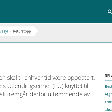
Søk
i
S
hele
nett
/asyl
Returstopp
REL
 skal til enhver tid være oppdatert.
iets Utlendingsenhet (PU) knyttet til
Besk
dtak fremgår derfor uttømmende av
Afg
Erit
Ukr