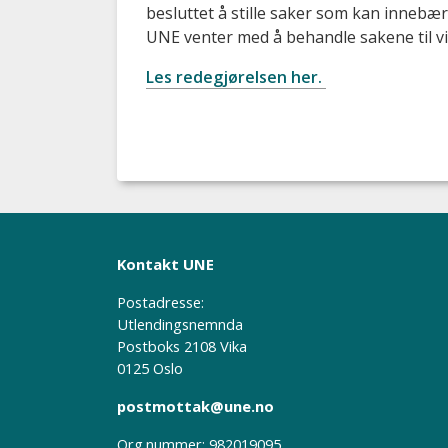
besluttet å stille saker som kan innebære 
UNE venter med å behandle sakene til vi 
Les redegjørelsen her.
Kontakt UNE
Postadresse:
Utlendingsnemnda
Postboks 2108 Vika
0125 Oslo
postmottak@une.no
Org.nummer: 982019095