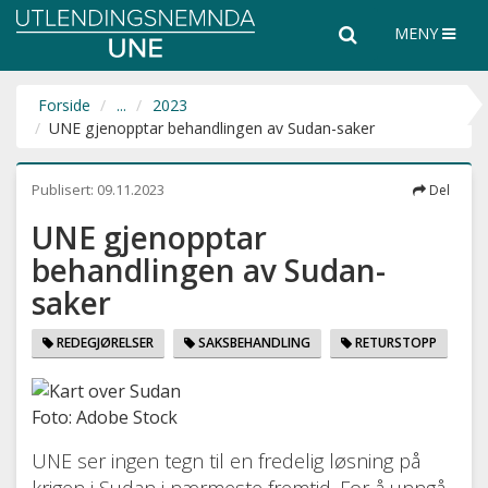
Utlendingsnemnda
Søk
Søk
MENY
UNE
i
hele
nettsiden
Forside
...
2023
UNE gjenopptar behandlingen av Sudan-saker
Publisert:
09.11.2023
Del
UNE gjenopptar
behandlingen av Sudan-
saker
REDEGJØRELSER
SAKSBEHANDLING
RETURSTOPP
Foto: Adobe Stock
UNE ser ingen tegn til en fredelig løsning på
krigen i Sudan i nærmeste fremtid. For å unngå