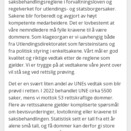
saksbehandlingsreglene i forvaltningsloven og
regelverket for utlendings- og statsborgersaker.
Sakene blir forberedt og avgjort av høyt
kompetente medarbeidere. Det er lovbestemt at
våre nemndledere må fylle kravene til å være
dommere. Som klageorgan er vi uavhengig både
fra Utlendingsdirektoratet som førsteinstans og
fra politisk styring i enkeltsakene. Vårt mål er god
kvalitet og riktige vedtak etter de reglene som
gjelder. Vi er trygge på at vedtakene våre jevnt over
vil stå seg ved rettslig prøving.
Det er en svært liten andel av UNEs vedtak som blir
prøvd i retten. I 2022 behandlet UNE cirka 5500
saker, mens vi mottok 53 rettskraftige dommer.
Flere av rettssakene gjelder kompliserte spørsmål
om bevisvurderinger, lovtolkning eller kravene til
saksbehandlingen. Statistisk sett er tall fra ett år
alene små tall, og få dommer kan derfor gi store