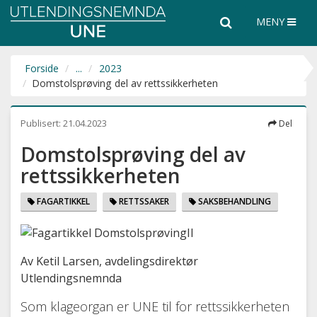
Utlendingsnemnda
Søk
Søk
MENY
UNE
i
hele
nettsiden
Forside
...
2023
Domstolsprøving del av rettssikkerheten
Publisert:
21.04.2023
Del
Domstolsprøving del av
rettssikkerheten
FAGARTIKKEL
RETTSSAKER
SAKSBEHANDLING
Av Ketil Larsen, avdelingsdirektør
Utlendingsnemnda
Som klageorgan er UNE til for rettssikkerheten