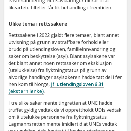
tvistehåndtering. Rettsavklaringer bidrar til at
likeartete tilfeller får lik behandling i fremtiden.
Ulike tema i rettssakene
Rettssakene i 2022 gjaldt flere temaer, blant annet
utvisning på grunn av straffbare forhold eller
brudd på utlendingsloven, familieinnvandring og
saker om beskyttelse (asyl). Blant asylsakene var
det blant annet noen rettssaker om eksklusjon
(utelukkelse) fra flyktningstatus på grunn av
alvorlige handlinger asylsøkeren hadde tatt del i før
hen kom til Norge,
jf. utlendingsloven § 31
(ekstern lenke)
.
I tre slike saker mente tingretten at UNE hadde
truffet gyldig vedtak da vi opprettholdt UDIs vedtak
om å utelukke personene fra flyktningstatus.
Lagmannsretten mente imidlertid at UNEs vedtak
var ugyldige, dels knyttet til bevisvurderinger og