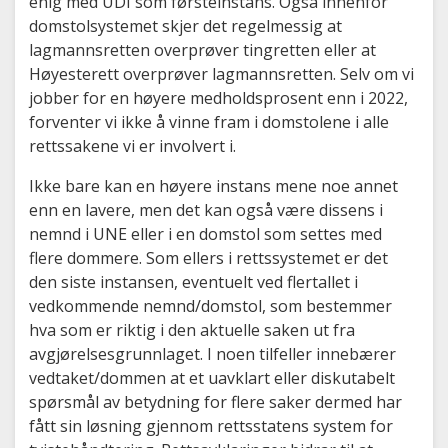
enig med UDI som førsteinstans. Også innenfor
domstolsystemet skjer det regelmessig at
lagmannsretten overprøver tingretten eller at
Høyesterett overprøver lagmannsretten. Selv om vi
jobber for en høyere medholdsprosent enn i 2022,
forventer vi ikke å vinne fram i domstolene i alle
rettssakene vi er involvert i.
Ikke bare kan en høyere instans mene noe annet
enn en lavere, men det kan også være dissens i
nemnd i UNE eller i en domstol som settes med
flere dommere. Som ellers i rettssystemet er det
den siste instansen, eventuelt ved flertallet i
vedkommende nemnd/domstol, som bestemmer
hva som er riktig i den aktuelle saken ut fra
avgjørelsesgrunnlaget. I noen tilfeller innebærer
vedtaket/dommen at et uavklart eller diskutabelt
spørsmål av betydning for flere saker dermed har
fått sin løsning gjennom rettsstatens system for