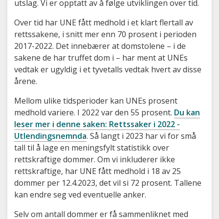
utslag. Vi er opptatt av å følge utviklingen over tid.
Over tid har UNE fått medhold i et klart flertall av
rettssakene, i snitt mer enn 70 prosent i perioden
2017-2022. Det innebærer at domstolene – i de
sakene de har truffet dom i – har ment at UNEs
vedtak er ugyldig i et tyvetalls vedtak hvert av disse
årene.
Mellom ulike tidsperioder kan UNEs prosent
medhold variere. I 2022 var den 55 prosent.
Du kan
leser mer i denne saken: Rettssaker i 2022 -
Utlendingsnemnda
. Så langt i 2023 har vi for små
tall til å lage en meningsfylt statistikk over
rettskraftige dommer. Om vi inkluderer ikke
rettskraftige, har UNE fått medhold i 18 av 25
dommer per 12.4.2023, det vil si 72 prosent. Tallene
kan endre seg ved eventuelle anker.
Selv om antall dommer er få sammenliknet med