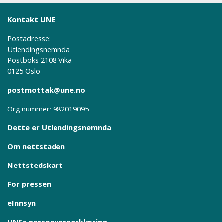
Kontakt UNE
Postadresse:
Utlendingsnemnda
Postboks 2108 Vika
0125 Oslo
postmottak@une.no
Org.nummer: 982019095
Dette er Utlendingsnemnda
Om nettstaden
Nettstedskart
For pressen
eInnsyn
UNEs personvernerklæring