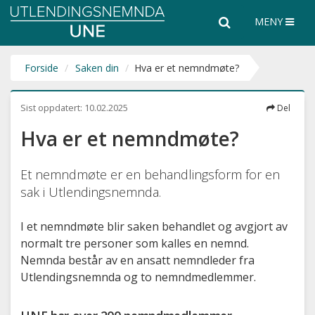
Utlendingsnemnda
Søk
Søk
MENY
UNE
i
hele
nettsiden
Forside
Saken din
Hva er et nemndmøte?
Sist oppdatert:
10.02.2025
Del
Hva er et nemndmøte?
Et nemndmøte er en behandlingsform for en
sak i Utlendingsnemnda.
I et nemndmøte blir saken behandlet og avgjort av
normalt tre personer som kalles en nemnd.
Nemnda består av en ansatt nemndleder fra
Utlendingsnemnda og to nemndmedlemmer.