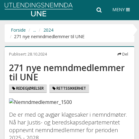
Utlendingsnemnda
Søk
Søk
MENY
UNE
i
hele
nettsiden
Forside
...
2024
271 nye nemndmedlemmer til UNE
Publisert:
28.10.2024
Del
271 nye nemndmedlemmer
til UNE
REDEGJØRELSER
RETTSSIKKERHET
De er med og avgjør klagesaker i nemndmøter.
Nå har Justis- og beredskapsdepartementet
oppnevnt nemndmedlemmer for perioden
2025 - 2028.