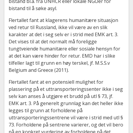
bistand bl.a. fra UNHCR eller lokale NGOer for
bistand til å søke asyl.
Flertallet fant at klagerens humanitære situasjon
ved retur til Russland, ikke vil være av en slik
karakter at det i seg selv er i strid med EMK art. 3.
Det vises til at det normalt må foreligge
tungtveiende humanitære eller sosiale hensyn for
at det kan være hinder for retur. EMD har i slike
tilfeller lagt til grunn en høy terskel, jf. M.S.S.v
Belgium and Greece (2011).
Flertallet fant at en potensiell mulighet for
plassering på et uttransporteringssenter ikke i seg
selv kan anses å utgjøre et brudd på utl § 73, jf.
EMK art. 3. På generelt grunnlag kan det heller ikke
legges til grunn at forholdene på
uttransporteringssentrene vil være i strid med utl §
73. Forholdene på sentrene varierer, og det vil bero
på en konkret vurdering av forholdene på det