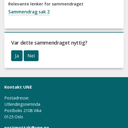
Relevante lenker for sammendraget
Sammendrag sak 2
Var dette sammendraget nyttig?
Ja
Nei
Kontakt UNE
Postadresse:
Utlendingsnemnda
Postboks 2108 Vika
0125 Oslo
postmottak@une.no