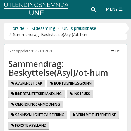
Utlendingsnemnda
Søk
Søk
MENY
UNE
i
hele
nettsiden
Forside
Kildesamling
UNEs praksisbase
Sammendrag: Beskyttelse(Asyl)/ot-hum
Sist oppdatert:
27.01.2020
Del
Sammendrag:
Beskyttelse(Asyl)/ot-hum
AVGRENSET SAK
BORTVISNINGSGRUNN
IKKE REALITETSBEHANDLING
INSTRUKS
OMGJØRINGSANMODNING
SANNSYNLIGHETSVURDERING
VERN MOT UTSENDELSE
FØRSTE ASYLLAND