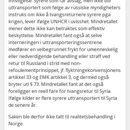
innvilgelse. Syrere som får avslag, men ikke blir
uttransportert som følge av russiske myndigheters
instruks om ikke å tvangsreturnere syrere pga
krigen, lever ifølge UNHCR i uvisshet. Mindretallet
mener dette ikke kan betraktes som effektiv
beskyttelse. Mindretallet fant også at selve
interneringen i uttransporteringssentrene
medfører en velbegrunnet frykt for umenneskelig
eller nedverdigende behandling eller straff ved
retur til Russland i strid med non-
refoulementprinsippet, jf. flyktningekonvensjonens
artikkel 33 og EMK artikkel 3, og dermed også
bryter utl § 73. Mindretallet fant at det også
foreligger en reell fare for tvangsretur til Syria.
Ifølge kilder er flere syrere uttransportert til Syria
de senere år.
Saken ble derfor ikke tatt til realitetsbehandling i
Norge.