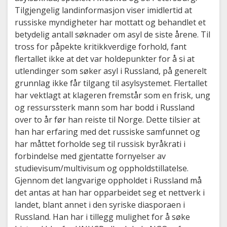
Tilgjengelig landinformasjon viser imidlertid at
russiske myndigheter har mottatt og behandlet et
betydelig antall søknader om asyl de siste årene. Til
tross for påpekte kritikkverdige forhold, fant
flertallet ikke at det var holdepunkter for å si at
utlendinger som søker asyl i Russland, på generelt
grunnlag ikke får tilgang til asylsystemet. Flertallet
har vektlagt at klageren fremstår som en frisk, ung
og ressurssterk mann som har bodd i Russland
over to år før han reiste til Norge. Dette tilsier at
han har erfaring med det russiske samfunnet og
har måttet forholde seg til russisk byråkrati i
forbindelse med gjentatte fornyelser av
studievisum/multivisum og oppholdstillatelse.
Gjennom det langvarige oppholdet i Russland må
det antas at han har opparbeidet seg et nettverk i
landet, blant annet i den syriske diasporaen i
Russland. Han har i tillegg mulighet for å søke