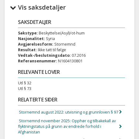
Vis saksdetaljer
SAKSDETALJER
Sakstype:
Beskyttelse(Asyl)/ot-hum
Nasjonalitet:
Syria
Avgjørelsesform:
Stornemnd
Resultat:
Ikke tatt til følge
Vedtak-/beslutningsdato:
07.2016
Referansenummer:
N1604130801
RELEVANTE LOVER
Utl § 32
Utl § 73
RELATERTE SIDER
Stornemnd august 2022: utvisning og grunnloven § 97
Stornemnd november 2025: Opphør og tilbakekall av
flyktningstatus på grunn av endrede forhold i
Afghanistan