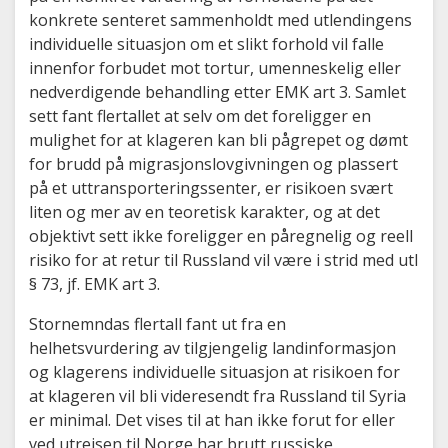
konkrete senteret sammenholdt med utlendingens
individuelle situasjon om et slikt forhold vil falle
innenfor forbudet mot tortur, umenneskelig eller
nedverdigende behandling etter EMK art 3. Samlet
sett fant flertallet at selv om det foreligger en
mulighet for at klageren kan bli pågrepet og dømt
for brudd på migrasjonslovgivningen og plassert
på et uttransporteringssenter, er risikoen svært
liten og mer av en teoretisk karakter, og at det
objektivt sett ikke foreligger en påregnelig og reell
risiko for at retur til Russland vil være i strid med utl
§ 73, jf. EMK art 3.
Stornemndas flertall fant ut fra en
helhetsvurdering av tilgjengelig landinformasjon
og klagerens individuelle situasjon at risikoen for
at klageren vil bli videresendt fra Russland til Syria
er minimal. Det vises til at han ikke forut for eller
ved utreisen til Norge har brutt russiske