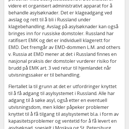
videre et organisert administrativt apparat for å
behandle asylsøknader. Det er klageadgang ved
avslag og rett til å bli i Russland under
klagebehandling. Avslag på asylsøknader kan også
bringes inn for russiske domstoler. Russland har
ratifisert EMK og det er individuell klagerett for
EMD. Det fremgår av EMD-dommen L.M. and others
v. Russia at EMD mener at det i Russland finnes en
nasjonal praksis der domstoler vurderer risiko for
brudd på EMK art. 3 ved retur til hjemlandet når
utvisningssaker er til behandling.
Flertallet la til grunn at det er utfordringer knyttet
til å få adgang til asylsystemet i Russland. Alle har
adgang til å søke asyl, også etter en eventuell
utvisningsdom, men kilder påpeker problemer
knyttet til å få tilgang til asylsystemet bl.a. i form av
kapasitetsproblemer og ventetid for å få levert en
asylsøknad, spesielt i Moskva og St. Petersburg.