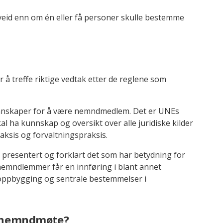
rveid enn om én eller få personer skulle bestemme
treffe riktige vedtak etter de reglene som
kunnskaper for å være nemndmedlem. Det er UNEs
 ha kunnskap og oversikt over alle juridiske kilder
raksis og forvaltningspraksis.
esentert og forklart det som har betydning for
nemndlemmer får en innføring i blant annet
oppbygging og sentrale bestemmelser i
t nemndmøte?