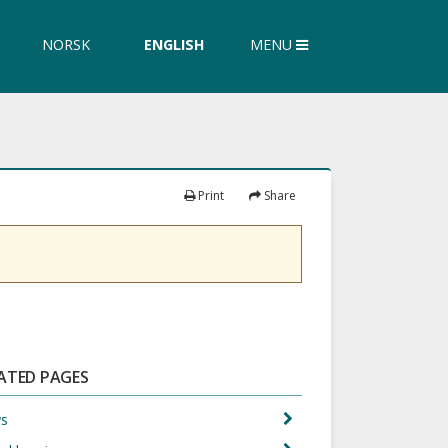
ch
arch
NORSK
ENGLISH
MENU
re
ite
Print
Share
ATED PAGES
ws