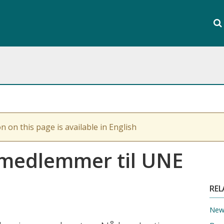
Sear
the
Se
enti
webs
n on this page is available in English
medlemmer til UNE
REL
Ne