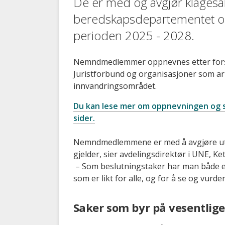
De er med og avgjør klagesa
beredskapsdepartementet 
perioden 2025 - 2028.
Nemndmedlemmer oppnevnes etter forsla
Juristforbund og organisasjoner som arbe
innvandringsområdet.
Du kan lese mer om oppnevningen og 
sider.
Nemndmedlemmene er med å avgjøre utle
gjelder, sier avdelingsdirektør i UNE, Ket
– Som beslutningstaker har man både et 
som er likt for alle, og for å se og vurde
Saker som byr på vesentlige