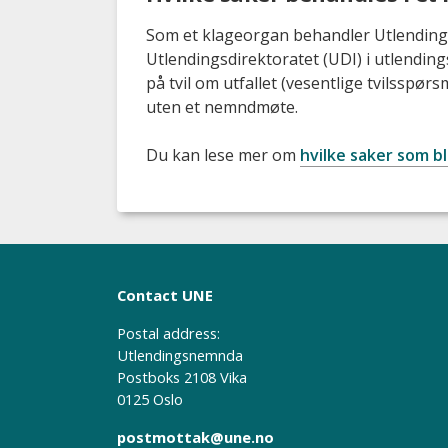
Som et klageorgan behandler Utlending
Utlendingsdirektoratet (UDI) i utlendin
på tvil om utfallet (vesentlige tvilsspør
uten et nemndmøte.
Du kan lese mer om
hvilke saker som b
Contact UNE
Postal address:
Utlendingsnemnda
Postboks 2108 Vika
0125 Oslo
postmottak@une.no