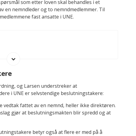
spørsmål som etter loven skal behandles i et
av en nemndleder og to nemndmedlemmer. Til
dmedlemmene fast ansatte i UNE.
Åpne/lukk
kere
dning, og Larsen understreker at
re i UNE er selvstendige beslutningstakere:
 vedtak fattet av en nemnd, heller ikke direktøren.
slag gjør at beslutningsmakten blir spredd og at
utningstakere betyr også at flere er med på å