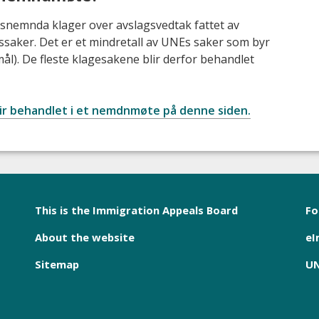
snemnda klager over avslagsvedtak fattet av
gssaker. Det er et mindretall av UNEs saker som byr
smål). De fleste klagesakene blir derfor behandlet
lir behandlet i et nemdnmøte på denne siden.
This is the Immigration Appeals Board
Fo
About the website
eI
Sitemap
UN