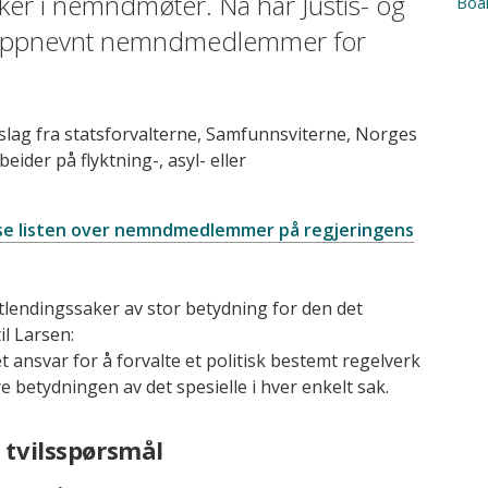
ker i nemndmøter. Nå har Justis- og
Boa
oppnevnt nemndmedlemmer for
g fra statsforvalterne, Samfunnsviterne, Norges
ider på flyktning-, asyl- eller
se listen over nemndmedlemmer på regjeringens
ndingssaker av stor betydning for den det
il Larsen:
ansvar for å forvalte et politisk bestemt regelverk
re betydningen av det spesielle i hver enkelt sak.
 tvilsspørsmål