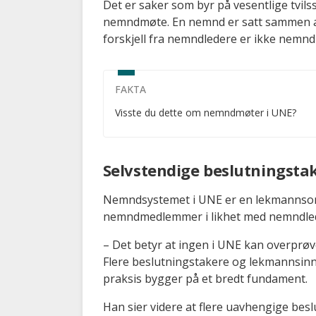
Det er saker som byr på vesentlige tvils
nemndmøte. En nemnd er satt sammen 
forskjell fra nemndledere er ikke nemn
FAKTA
Visste du dette om nemndmøter i UNE?
Selvstendige beslutningsta
Nemndsystemet i UNE er en lekmannsor
nemndmedlemmer i likhet med nemndlede
– Det betyr at ingen i UNE kan overprøve
Flere beslutningstakere og lekmannsinn
praksis bygger på et bredt fundament.
Han sier videre at flere uavhengige besl