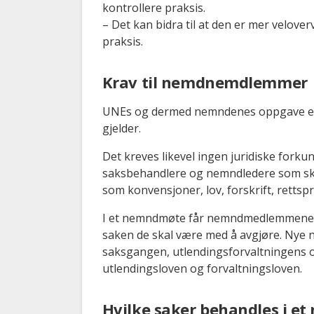
kontrollere praksis.
– Det kan bidra til at den er mer velove
praksis.
Krav til nemdnemdlemmer
UNEs og dermed nemndenes oppgave er å 
gjelder.
Det kreves likevel ingen juridiske for
saksbehandlere og nemndledere som skal
som konvensjoner, lov, forskrift, rettsp
I et nemndmøte får nemndmedlemmene pr
saken de skal være med å avgjøre. Nye 
saksgangen, utlendingsforvaltningens 
utlendingsloven og forvaltningsloven.
Hvilke saker behandles i e