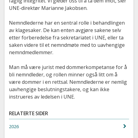
faglig integritet. Vi gleder oss til å ta dem imot, sier
UNE-direktør Marianne Jakobsen.
Nemndlederne har en sentral rolle i behandlingen
av klagesaker. De kan enten avgjøre sakene selv
etter forberedelse fra sekretariatet i UNE, eller ta
saken videre til et nemndmøte med to uavhengige
nemndmedlemmer.
Man må være jurist med dommerkompetanse for å
bli nemndleder, og rollen minner også litt om å
være dommer i en rettsal. Nemndlederne er nemlig
uavhengige beslutningstakere, og kan ikke
instrueres av ledelsen i UNE.
RELATERTE SIDER
2026