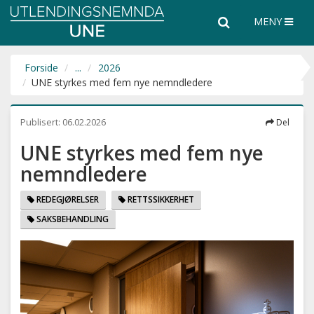
Utlendingsnemnda
Søk
Søk
MENY
UNE
i
hele
nettsiden
Forside
...
2026
UNE styrkes med fem nye nemndledere
Publisert:
06.02.2026
Del
UNE styrkes med fem nye
nemndledere
REDEGJØRELSER
RETTSSIKKERHET
SAKSBEHANDLING