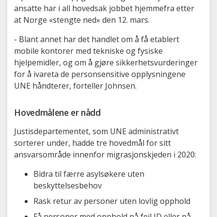
ansatte har i all hovedsak jobbet hjemmefra etter
at Norge «stengte ned» den 12. mars.
- Blant annet har det handlet om å få etablert
mobile kontorer med tekniske og fysiske
hjelpemidler, og om å gjøre sikkerhetsvurderinger
for å ivareta de personsensitive opplysningene
UNE håndterer, forteller Johnsen.
Hovedmålene er nådd
Justisdepartementet, som UNE administrativt
sorterer under, hadde tre hovedmål for sitt
ansvarsområde innenfor migrasjonskjeden i 2020:
Bidra til færre asylsøkere uten
beskyttelsesbehov
Rask retur av personer uten lovlig opphold
Få personer med opphold på feil ID eller på