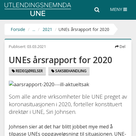
Utlendingsnemnda
Søk
Søk
MENY
UNE
i
hele
nettsiden
Forside
...
2021
UNEs årsrapport for 2020
Publisert:
03.03.2021
Del
UNEs årsrapport for 2020
REDEGJØRELSER
SAKSBEHANDLING
Som alle andre virksomheter ble UNE preget av
koronasituasjonen i 2020, forteller konstituert
direktør i UNE, Siri Johnsen.
Johnsen sier at det har blitt jobbet mye med å
tilpasse UNEs oppgaveløsning til situasjonen. UNE-