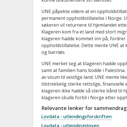
UNE påpekte videre at en oppholdstillat
permanent oppholdstillatelse i Norge. 
søkeren vil returnere til hjemlandet ett
Klageren kom fra et land med stort migr
klageren hadde kommet inn på, fordrer st
oppholdstillatelse. Dette mente UNE at kl
og barnløs.
UNE merket seg at klageren hadde opplyst 
samt at familien hans bodde i Palestina
av visum til vestlige land. UNE mente li
tilstrekkelig sterke rettslige, finansiell
klageren ikke hadde så sterke bånd til h
klageren skulle forbli i Norge etter opph
Relevante lenker for sammendrag
Lovdata - utlendingsforskriften
Lovdata - utlendingsloven