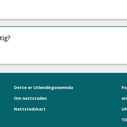
tig?
Dette er Utlendingsnemnda
Fo
Om nettstaden
eI
Nettstedskart
UN
Ti