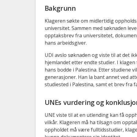
Bakgrunn
Klageren søkte om midlertidig oppholdsti
universitet. Sammen med søknaden lever
opptaksbrev fra universitetet, dokument
hans arbeidsgiver.
UDI avslo søknaden og viste til at det ikk
hjemlandet etter endte studier. I klagen
hans bodde i Palestina. Etter studiene vi
generasjoner. Han la bant annet ved atte
studiested i Palestina, samt et brev fra f
UNEs vurdering og konklusjo
UNE viste til at en utlending kan få opph
vilkår. Klageren må ha tilsagn om oppta
oppholdet må være fulltidsstudier, kla
kunne dokumentere sin identitet.