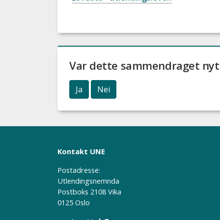
Var dette sammendraget nyt
Ja
Nei
Kontakt UNE
Postadresse:
Utlendingsnemnda
Postboks 2108 Vika
0125 Oslo