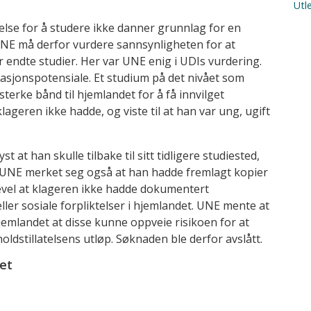
Utle
else for å studere ikke danner grunnlag for en
UNE må derfor vurdere sannsynligheten for at
er endte studier. Her var UNE enig i UDIs vurdering.
asjonspotensiale. Et studium på det nivået som
erke bånd til hjemlandet for å få innvilget
ageren ikke hadde, og viste til at han var ung, ugift
at han skulle tilbake til sitt tidligere studiested,
. UNE merket seg også at han hadde fremlagt kopier
kevel at klageren ikke hadde dokumentert
e eller sosiale forpliktelser i hjemlandet. UNE mente at
jemlandet at disse kunne oppveie risikoen for at
oldstillatelsens utløp. Søknaden ble derfor avslått.
et