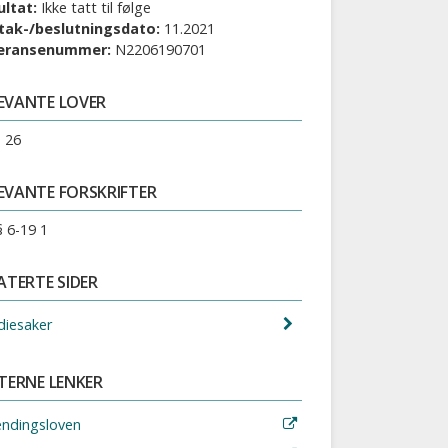
ultat:
Ikke tatt til følge
tak-/beslutningsdato:
11.2021
eransenummer:
N2206190701
EVANTE LOVER
§ 26
EVANTE FORSKRIFTER
§ 6-19 1
ATERTE SIDER
diesaker
TERNE LENKER
endingsloven