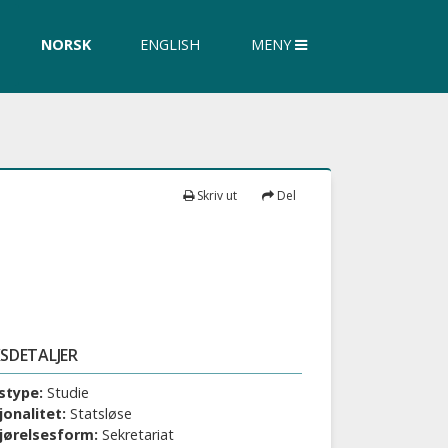
øk
NORSK
ENGLISH
MENY
siden
Skriv ut
Del
SDETALJER
stype:
Studie
jonalitet:
Statsløse
jørelsesform:
Sekretariat