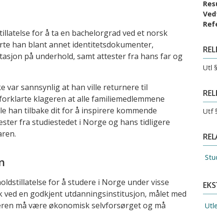
Res
Ved
Ref
llatelse for å ta en bachelorgrad ved et norsk
te han blant annet identitetsdokumenter,
REL
asjon på underhold, samt attester fra hans far og
Utl 
e var sannsynlig at han ville returnere til
REL
 forklarte klageren at alle familiemedlemmene
lle han tilbake dit for å inspirere kommende
Utf 
ster fra studiestedet i Norge og hans tidligere
aren.
REL
Stu
n
oldstillatelse for å studere i Norge under visse
EKS
k ved en godkjent utdanningsinstitusjon, målet med
geren må være økonomisk selvforsørget og må
Utl