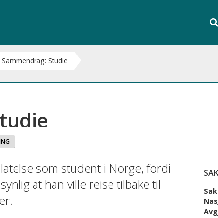
Søk
i
S
hele
nett
Sammendrag: Studie
tudie
ING
llatelse som student i Norge, fordi
SAK
lig at han ville reise tilbake til
Sak
er.
Nas
Avg