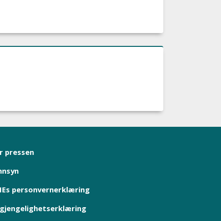
r pressen
nnsyn
Es personvernerklæring
lgjengelighetserklæring