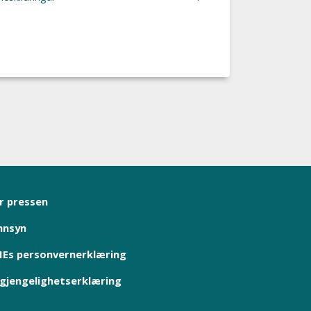
r pressen
nnsyn
Es personvernerklæring
lgjengelighetserklæring