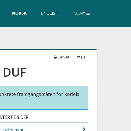
øk
NORSK
ENGLISH
MENY
siden
Skriv ut
Del
i DUF
 konkrete framgangsmåten for korleis
ATERTE SIDER
neskildringar