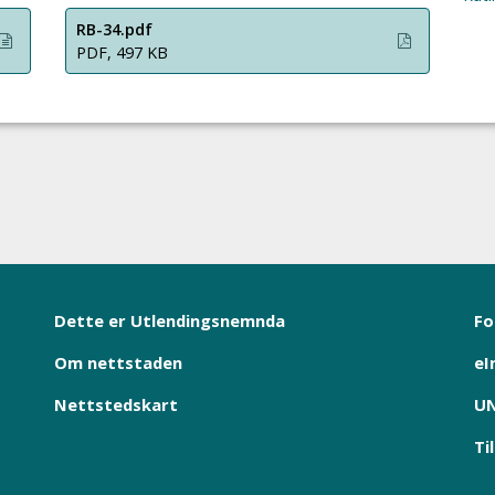
RB-34.pdf
PDF, 497 KB
Dette er Utlendingsnemnda
Fo
Om nettstaden
eI
Nettstedskart
UN
Ti