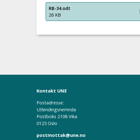
RB-34.odt
26 KB
Kontakt UNE
Postadresse:
Utlendingsnemnda
Postboks 2108 Vika
0125 Oslo
postmottak@une.no