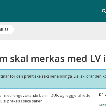
Søk
i
S
hele
nett
RB-33
om skal merkas med LV 
 rutinar for den praktiske saksbehandlinga. Dei skildrar den
.
REL
er med lengeværande barn i DUF, og leggje til rette
i praksis i slike saker.
Ruti