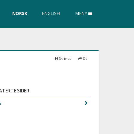
øk
NORSK
ENGLISH
MENY
siden
Skriv ut
Del
ATERTE SIDER
5