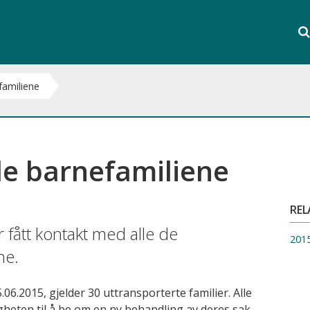
Søk
i
S
hele
nett
familiene
le barnefamiliene
REL
fått kontakt med alle de
201
ne.
.06.2015, gjelder 30 uttransporterte familier. Alle
gheten til å be om en ny behandling av deres sak.