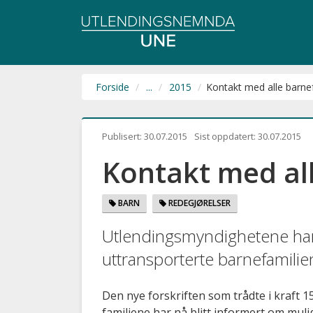
Utlendingsnemnda
UNE
Forside
...
2015
Kontakt med alle barne
Publisert:
30.07.2015
Sist oppdatert:
30.07.2015
Kontakt med al
BARN
REDEGJØRELSER
Utlendingsmyndighetene har 
uttransporterte barnefamilie
Den nye forskriften som trådte i kraft 15
familiene har nå blitt informert om muli