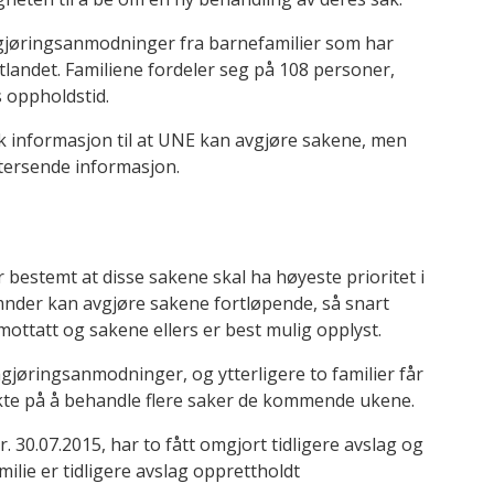
mgjøringsanmodninger fra barnefamilier som har
utlandet. Familiene fordeler seg på 108 personer,
 oppholdstid.
nok informasjon til at UNE kan avgjøre sakene, men
ettersende informasjon.
bestemt at disse sakene skal ha høyeste prioritet i
emnder kan avgjøre sakene fortløpende, så snart
ottatt og sakene ellers er best mulig opplyst.
mgjøringsanmodninger, og ytterligere to familier får
 sikte på å behandle flere saker de kommende ukene.
. 30.07.2015, har to fått omgjort tidligere avslag og
milie er tidligere avslag opprettholdt