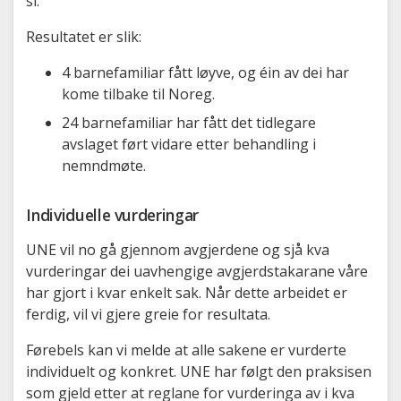
si.
Resultatet er slik:
4 barnefamiliar fått løyve, og éin av dei har
kome tilbake til Noreg.
24 barnefamiliar har fått det tidlegare
avslaget ført vidare etter behandling i
nemndmøte.
Individuelle vurderingar
UNE vil no gå gjennom avgjerdene og sjå kva
vurderingar dei uavhengige avgjerdstakarane våre
har gjort i kvar enkelt sak. Når dette arbeidet er
ferdig, vil vi gjere greie for resultata.
Førebels kan vi melde at alle sakene er vurderte
individuelt og konkret. UNE har følgt den praksisen
som gjeld etter at reglane for vurderinga av i kva