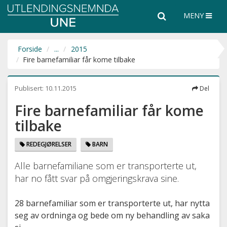
Utlendingsnemnda
Søk
Søk
MENY
UNE
i
hele
nettsiden
Forside
...
2015
Fire barnefamiliar får kome tilbake
Publisert:
10.11.2015
Del
Fire barnefamiliar får kome
tilbake
REDEGJØRELSER
BARN
Alle barnefamiliane som er transporterte ut,
har no fått svar på omgjeringskrava sine.
28 barnefamiliar som er transporterte ut, har nytta
seg av ordninga og bede om ny behandling av saka