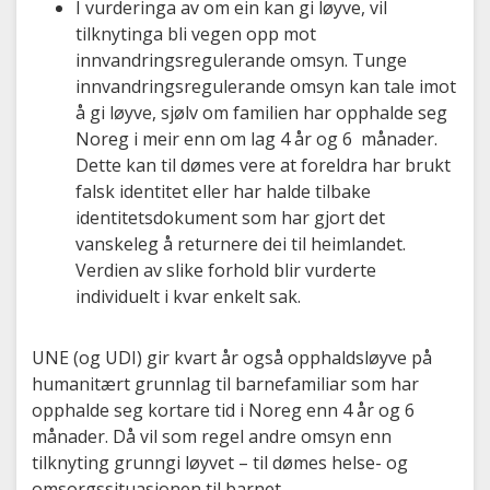
I vurderinga av om ein kan gi løyve, vil
tilknytinga bli vegen opp mot
innvandringsregulerande omsyn. Tunge
innvandringsregulerande omsyn kan tale imot
å gi løyve, sjølv om familien har opphalde seg
Noreg i meir enn om lag 4 år og 6 månader.
Dette kan til dømes vere at foreldra har brukt
falsk identitet eller har halde tilbake
identitetsdokument som har gjort det
vanskeleg å returnere dei til heimlandet.
Verdien av slike forhold blir vurderte
individuelt i kvar enkelt sak.
UNE (og UDI) gir kvart år også opphaldsløyve på
humanitært grunnlag til barnefamiliar som har
opphalde seg kortare tid i Noreg enn 4 år og 6
månader. Då vil som regel andre omsyn enn
tilknyting grunngi løyvet – til dømes helse- og
omsorgssituasjonen til barnet.