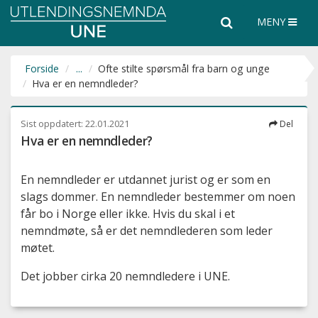
Utlendingsnemnda
Søk
Søk
MENY
UNE
i
hele
nettsiden
Forside
...
Ofte stilte spørsmål fra barn og unge
Hva er en nemndleder?
Sist oppdatert:
22.01.2021
Del
Hva er en nemndleder?
En nemndleder er utdannet jurist og er som en
slags dommer. En nemndleder bestemmer om noen
får bo i Norge eller ikke. Hvis du skal i et
nemndmøte, så er det nemndlederen som leder
møtet.
Det jobber cirka 20 nemndledere i UNE.