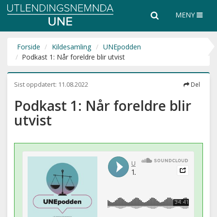
Utlendingsnemnda
Søk
Søk
MENY
UNE
i
hele
nettsiden
Forside
Kildesamling
UNEpodden
Podkast 1: Når foreldre blir utvist
Sist oppdatert:
11.08.2022
Del
Podkast 1: Når foreldre blir
utvist