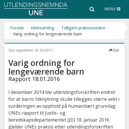
Utlendingsnemnda
Søk
Søk
MENY
UNE
i
hele
nettsiden
Forside
Kildesamling
Tidligere praksisnotater
Varig ordning for lengeværende barn
Sist oppdatert:
02.10.2017
Del
Varig ordning for
lengeværende barn
Rapport 18.01.2016
I desember 2014 ble utlendingsforskriften endret
for at barns tilknytning skulle tillegges større vekt i
vurderingen av opphold på humanitært grunnlag.
UNEs rapport til Justis- og
beredskapsdepartementet (JD) 18. januar 2016
gjelder UNEs praksis etter utlendingsforskriften