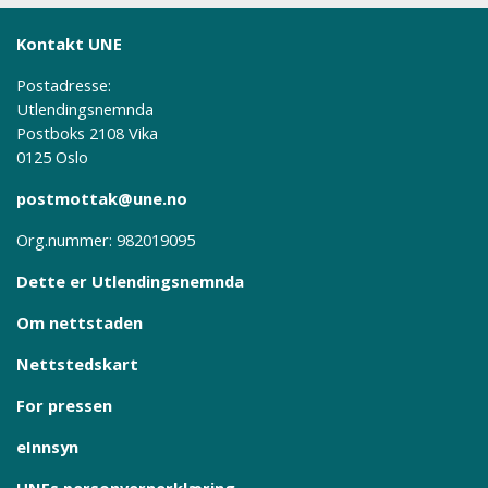
Kontakt UNE
Postadresse:
Utlendingsnemnda
Postboks 2108 Vika
0125 Oslo
postmottak@une.no
Org.nummer: 982019095
Dette er Utlendingsnemnda
Om nettstaden
Nettstedskart
For pressen
eInnsyn
UNEs personvernerklæring