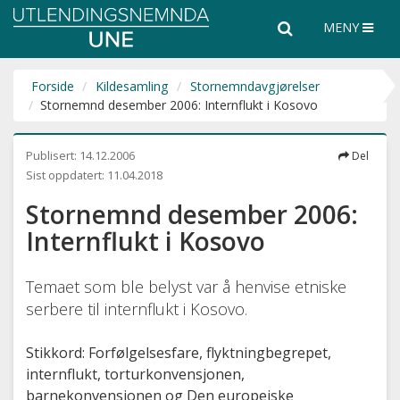
Utlendingsnemnda
Søk
Søk
MENY
UNE
i
hele
nettsiden
Forside
Kildesamling
Stornemndavgjørelser
Stornemnd desember 2006: Internflukt i Kosovo
Publisert:
14.12.2006
Del
Sist oppdatert:
11.04.2018
Stornemnd desember 2006:
Internflukt i Kosovo
Temaet som ble belyst var å henvise etniske
serbere til internflukt i Kosovo.
Stikkord: Forfølgelsesfare, flyktningbegrepet,
internflukt, torturkonvensjonen,
barnekonvensjonen og Den europeiske