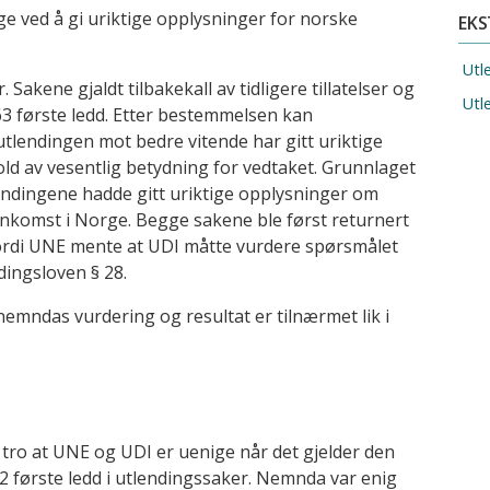
ge ved å gi uriktige opplysninger for norske
EKS
Utl
Sakene gjaldt tilbakekall av tidligere tillatelser og
Utle
63 første ledd. Etter bestemmelsen kan
utlendingen​ mot bedre vitende har gitt uriktige
old av vesentlig betydning for vedtaket. Grunnlaget
lendingene hadde gitt uriktige opplysninger om
 ankomst i Norge. Begge sakene ble først returnert
fordi UNE mente at UDI måtte vurdere spørsmålet
dingsloven § 28.
nemndas vurdering og resultat er tilnærmet lik i
 tro at UNE og UDI er uenige når det gjelder den
2 første ledd i utlendingssaker. Nemnda var enig