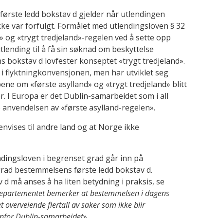
rste ledd bokstav d gjelder når utlendingen
kke var forfulgt. Formålet med utlendingsloven § 32
d» og «trygt tredjeland»-regelen ved å sette opp
tlending til å få sin søknad om beskyttelse
s bokstav d lovfester konseptet «trygt tredjeland».
 i flyktningkonvensjonen, men har utviklet seg
ene om «første asylland» og «trygt tredjeland» blitt
ler. I Europa er det Dublin-samarbeidet som i all
 anvendelsen av «første asylland-regelen».
envises til andre land og at Norge ikke
endingsloven i begrenset grad går inn på
grad bestemmelsens første ledd bokstav d.
 d må anses å ha liten betydning i praksis, se
epartementet bemerker at bestemmelsen i dagens
t overveiende flertall av saker som ikke blir
nenfor Dublin-samarbeidet
».