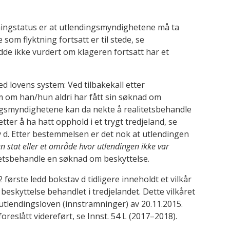
tningstatus er at utlendingsmyndighetene må ta
 som flyktning fortsatt er til stede, se
dde ikke vurdert om klageren fortsatt har et
ed lovens system: Ved tilbakekall etter
om om han/hun aldri har fått sin søknad om
ingsmyndighetene kan da nekte å realitetsbehandle
tter å ha hatt opphold i et trygt tredjeland, se
v d. Etter bestemmelsen er det nok at utlendingen
i en stat eller et område hvor utlendingen ikke var
itetsbehandle en søknad om beskyttelse.
 første ledd bokstav d tidligere inneholdt et vilkår
beskyttelse behandlet i tredjelandet. Dette vilkåret
i utlendingsloven (innstramninger) av 20.11.2015.
reslått videreført, se Innst. 54 L (2017–2018).