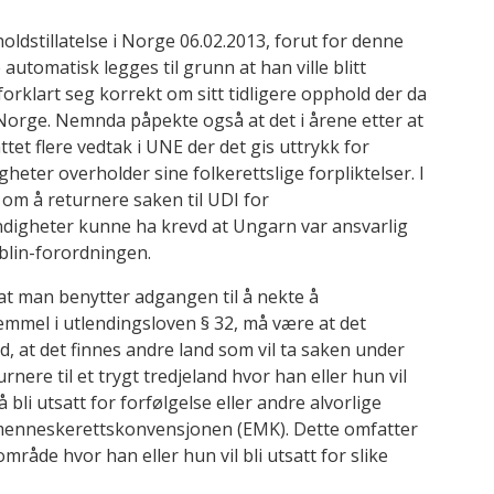
dstillatelse i Norge 06.02.2013, forut for denne
tomatisk legges til grunn at han ville blitt
orklart seg korrekt om sitt tidligere opphold der da
Norge. Nemnda påpekte også at det i årene etter at
tet flere vedtak i UNE der det gis uttrykk for
ter overholder sine folkerettslige forpliktelser. I
 om å returnere saken til UDI for
ndigheter kunne ha krevd at Ungarn var ansvarlig
blin-forordningen.
t man benytter adgangen til å nekte å
mmel i utlendingsloven § 32, må være at det
nd, at det finnes andre land som vil ta saken under
rnere til et trygt tredjeland hvor han eller hun vil
å bli utsatt for forfølgelse eller andre alvorlige
 menneskerettskonvensjonen (EMK). Dette omfatter
 område hvor han eller hun vil bli utsatt for slike