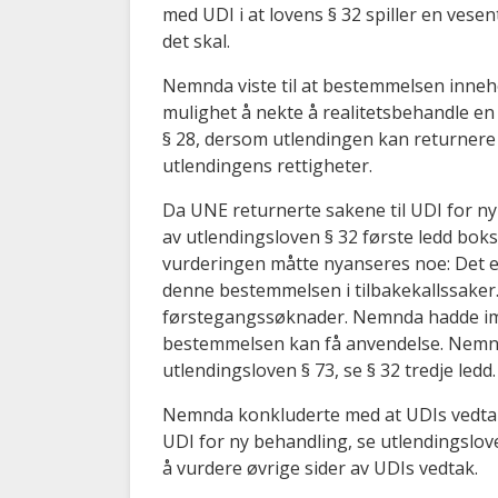
med UDI i at lovens § 32 spiller en vesen
det skal.
Nemnda viste til at bestemmelsen inneho
mulighet å nekte å realitetsbehandle en
§ 28, dersom utlendingen kan returnere t
utlendingens rettigheter.
Da UNE returnerte sakene til UDI for n
av utlendingsloven § 32 første ledd bok
vurderingen måtte nyanseres noe: Det er
denne bestemmelsen i tilbakekallssake
førstegangssøknader. Nemnda hadde imid
bestemmelsen kan få anvendelse. Nemn
utlendingsloven § 73, se § 32 tredje ledd.
Nemnda konkluderte med at UDIs vedtak 
UDI for ny behandling, se utlendingslove
å vurdere øvrige sider av UDIs vedtak.