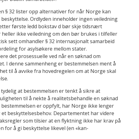
en § 32 lister opp alternativer for når Norge kan
beskyttelse. Ordlyden inneholder ingen veiledning
tter første ledd bokstav d bør skje tidsnært
heller ikke veiledning om den bør brukes i tilfeller
matisk sett omhandler § 32 internasjonalt samarbeid
ordeling for asylsøkere mellom stater.
ere det prosessuelle ved når en søknad om
dlet. I denne sammenheng er bestemmelsen ment å
het til å avvike fra hovedregelen om at Norge skal
lse.
ydelig at bestemmelsen er tenkt å sikre at
ligheten til å nekte å realitetsbehandle en søknad
 i bestemmelsen er oppfylt, har Norge ikke lenger
ar et beskyttelsesbehov. Departementet har videre
sregler som tilsier at en flyktning ikke har krav på
n for å gi beskyttelse likevel (en «kan-