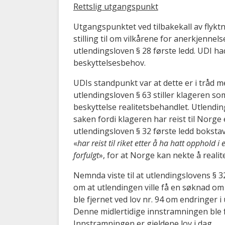
Rettslig utgangspunkt
Utgangspunktet ved tilbakekall av flyk
stilling til om vilkårene for anerkjennelse
utlendingsloven § 28 første ledd. UDI ha
beskyttelsesbehov.
UDIs standpunkt var at dette er i tråd m
utlendingsloven § 63 stiller klageren s
beskyttelse realitetsbehandlet. Utlend
saken fordi klageren har reist til Norge e
utlendingsloven § 32 første ledd boksta
«
har reist til riket etter å ha hatt opphold 
forfulgt
», for at Norge kan nekte å real
Nemnda viste til at utlendingslovens § 32
om at utlendingen ville få en søknad om 
ble fjernet ved lov nr. 94 om endringer 
Denne midlertidige innstramningen ble fo
Innstramningen er gjeldene lov i dag.