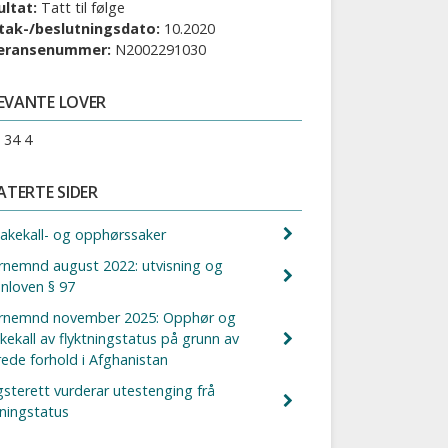
ultat:
Tatt til følge
tak-/beslutningsdato:
10.2020
eransenummer:
N2002291030
EVANTE LOVER
§ 34 4
ATERTE SIDER
akekall- og opphørssaker
rnemnd august 2022: utvisning og
nloven § 97
rnemnd november 2025: Opphør og
akekall av flyktningstatus på grunn av
ede forhold i Afghanistan
terett vurderar utestenging frå
tningstatus