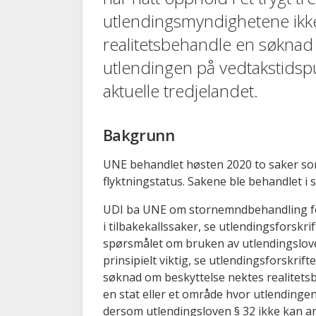
utlendingsmyndighetene ikke 
realitetsbehandle en søkna
utlendingen på vedtakstidspun
aktuelle tredjelandet.
Bakgrunn
UNE behandlet høsten 2020 to saker som gj
flyktningstatus. Sakene ble behandlet i
UDI ba UNE om stornemndbehandling for
i tilbakekallssaker, se utlendingsforskri
spørsmålet om bruken av utlendingslove
prinsipielt viktig, se utlendingsforskri
søknad om beskyttelse nektes realitets
en stat eller et område hvor utlendingen​
dersom utlendingsloven § 32 ikke kan anv