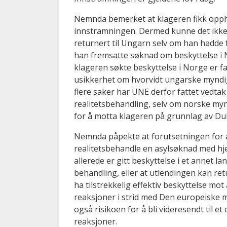
Nemnda bemerket at klageren fikk opphol
innstramningen. Dermed kunne det ikke au
returnert til Ungarn selv om han hadde f
han fremsatte søknad om beskyttelse i 
klageren søkte beskyttelse i Norge er fat
usikkerhet om hvorvidt ungarske myndighe
flere saker har UNE derfor fattet vedtak
realitetsbehandling, selv om norske my
for å motta klageren på grunnlag av Du
Nemnda påpekte at forutsetningen for a
realitetsbehandle en asylsøknad med hje
allerede er gitt beskyttelse i et annet la
behandling, eller at utlendingen kan retu
ha tilstrekkelig effektiv beskyttelse mot 
reaksjoner i strid med Den europeiske
også risikoen for å bli videresendt til et
reaksjoner.