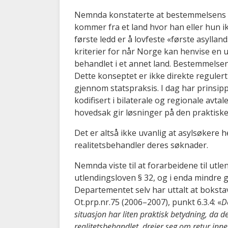
Nemnda konstaterte at bestemmelsens fø
kommer fra et land hvor han eller hun i
første ledd er å lovfeste «første asyllan
kriterier for når Norge kan henvise en u
behandlet i et annet land. Bestemmelsen
Dette konseptet er ikke direkte regulert
gjennom statspraksis. I dag har prinsipp
kodifisert i bilaterale og regionale avta
hovedsak gir løsninger på den praktiske
Det er altså ikke uvanlig at asylsøkere h
realitetsbehandler deres søknader.
Nemnda viste til at forarbeidene til utl
utlendingsloven § 32, og i enda mindre 
Departementet selv har uttalt at bokstav
Ot.prp.nr.75 (2006–2007), punkt 6.3.4: «
D
situasjon har liten praktisk betydning, da de
realitetsbehandlet, dreier seg om retur in