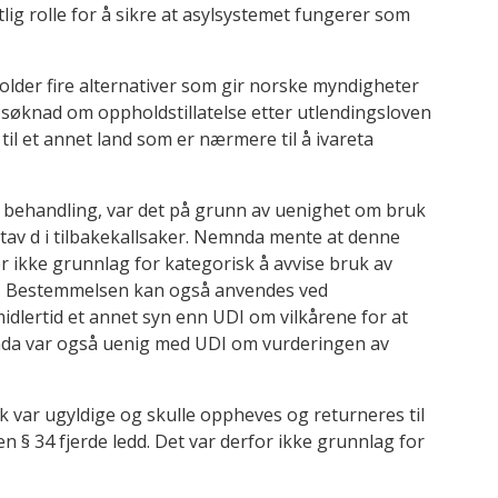
tlig rolle for å sikre at asylsystemet fungerer som
lder fire alternativer som gir norske myndigheter
 søknad om oppholdstillatelse etter utlendingsloven
il et annet land som er nærmere til å ivareta
y behandling, var det på grunn av uenighet om bruk
stav d i tilbakekallsaker. Nemnda mente at denne
 ikke grunnlag for kategorisk å avvise bruk av
r. Bestemmelsen kan også anvendes ved
lertid et annet syn enn UDI om vilkårene for at
da var også uenig med UDI om vurderingen av
var ugyldige og skulle oppheves og returneres til
n § 34 fjerde ledd. Det var derfor ikke grunnlag for