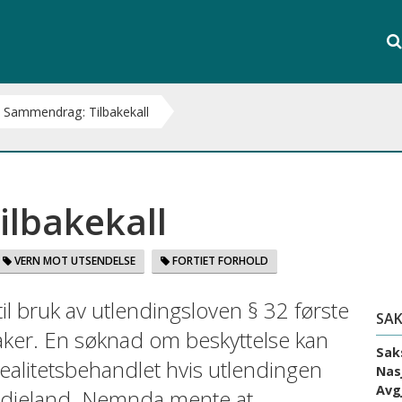
Søk
i
S
hele
nett
Sammendrag: Tilbakekall
lbakekall
VERN MOT UTSENDELSE
FORTIET FORHOLD
til bruk av utlendingsloven § 32 første
SAK
ssaker. En søknad om beskyttelse kan
Sak
ealitetsbehandlet hvis utlendingen
Nas
Avg
tredjeland. Nemnda mente at