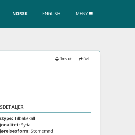
øk
NORSK
ENGLISH
MENY
siden
Skriv ut
Del
SDETALJER
stype:
Tilbakekall
jonalitet:
Syria
jørelsesform:
Stornemnd