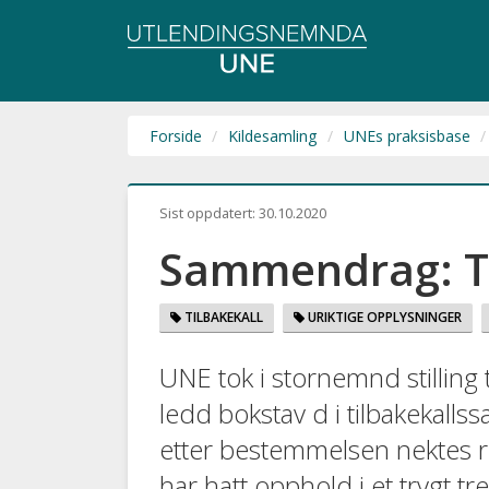
Utlendingsnemnda
UNE
Forside
Kildesamling
UNEs praksisbase
Sist oppdatert:
30.10.2020
Sammendrag: Ti
TILBAKEKALL
URIKTIGE OPPLYSNINGER
UNE tok i stornemnd stilling 
ledd bokstav d i tilbakekall
etter bestemmelsen nektes r
har hatt opphold i et trygt 