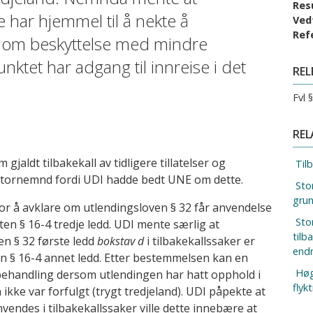
Res
har hjemmel til å nekte å
Ved
Ref
d om beskyttelse med mindre
ktet har adgang til innreise i det
REL
Fvl 
REL
aldt tilbakekall av tidligere tillatelser og
Tilb
 stornemnd fordi UDI hadde bedt UNE om dette.
Sto
grun
 å avklare om utlendingsloven § 32 får anvendelse
Sto
ften § 16-4 tredje ledd. UDI mente særlig at
tilb
n § 32 første ledd
bokstav d
i tilbakekallssaker er
endr
ften § 16-4 annet ledd. Etter bestemmelsen kan en
Høgs
behandling dersom utlendingen har hatt opphold i
flyk
 ikke var forfulgt (trygt tredjeland). UDI påpekte at
endes i tilbakekallssaker ville dette innebære at