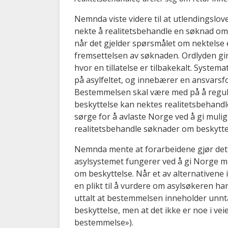
Nemnda viste videre til at utlendingslov
nekte å realitetsbehandle en søknad om 
når det gjelder spørsmålet om nektelse e
fremsettelsen av søknaden. Ordlyden gir 
hvor en tillatelse er tilbakekalt. Syste
på asylfeltet, og innebærer en ansvarsf
Bestemmelsen skal være med på å regul
beskyttelse kan nektes realitetsbehan
sørge for å avlaste Norge ved å gi mulig
realitetsbehandle søknader om beskytte
Nemnda mente at forarbeidene gjør det t
asylsystemet fungerer ved å gi Norge mu
om beskyttelse. Når et av alternativene
en plikt til å vurdere om asylsøkeren h
uttalt at bestemmelsen inneholder unntak
beskyttelse, men at det ikke er noe i veie
bestemmelse»).