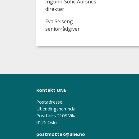
Ingunn-Sofie Aursnes
direktør
Eva Selseng
seniorrådgiver
Kontakt UNE
Postadresse:
Utlendingsnemnda
Postboks 2108 Vika
0125 Oslo
postmottak@une.no