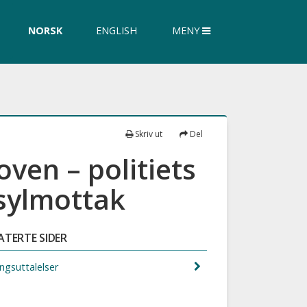
øk
NORSK
ENGLISH
MENY
siden
Skriv ut
Del
ven – politiets
asylmottak
ATERTE SIDER
ngsuttalelser