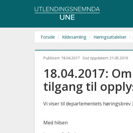
Utlendingsnemnda
UNE
Forside
Kildesamling
Høringsuttalelser
Publisert:
18.04.2017
Sist oppdatert:
21.05.2019
18.04.2017: Om 
tilgang til opp
Vi viser til departementets høringsbrev 
Med hilsen