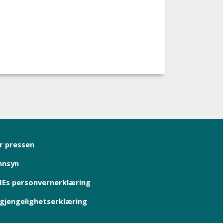
r pressen
nnsyn
Es personvernerklæring
lgjengelighetserklæring