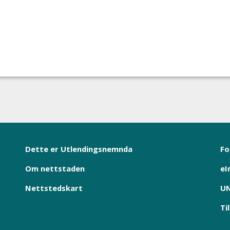
Dette er Utlendingsnemnda
Fo
Om nettstaden
eI
Nettstedskart
UN
Ti