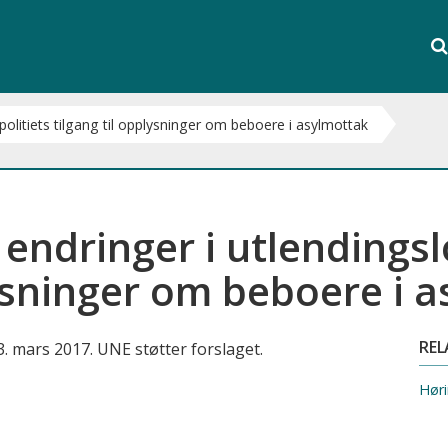
Søk
i
S
hele
nett
politiets tilgang til opplysninger om beboere i asylmottak
endringer i utlendingslo
lysninger om beboere i 
REL
3. mars 2017. UNE støtter forslaget.
Høri