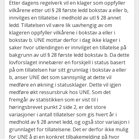
Etter dagens regelverk vil en klager som oppfyller
vilkårene etter utl § 28 første ledd bokstav a eller b,
innvilges en tillatelse i medhold av utl § 28 annet
ledd. Tillatelsen vil være lik uavhengig av om
klageren oppfyller vilkårene i bokstav a eller i
bokstav b. UNE mottar derfor i dag ikke klager i
saker hvor utlendingen er innvilget en tillatelse på
bakgrunn av utl § 28 første ledd bokstav b. Da dette
lovforslaget innebærer en forskjell i status basert
på om tillatelsen har sitt grunnlag i bokstav a eller
b, anser UNE det som sannsynlig at dette vil
medføre en økning i statusklager. Dette vil igjen
medføre økt ressursbruk hos UNE. Som det
fremgår av statistikken som er vist til i
høringsbrevet punkt 2 side 2, er det store
variasjoner i antall tillatelser som gis hvert år i
medhold av § 28 annet ledd, og også stor variasjon i
grunnlaget for tillatelsene. Det er derfor ikke mulig
for UNE å gi en konkret tilbakemelding på hvor