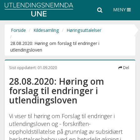
Utlendingsnemnda
Søk
Søk
MENY
UNE
i
hele
nettsiden
Forside
Kildesamling
Høringsuttalelser
28.08.2020: Høring om forslag til endringer i
utlendingsloven
Sist oppdatert:
01.09.2020
Del
28.08.2020: Høring om
forslag til endringer i
utlendingsloven
Vi viser til høring om Forslag til endringer i
utlendingsloven og - forskriften-
oppholdstillatelse på grunnlag av subsidiært
beskyttelsesbehov ved en betydelig økning i