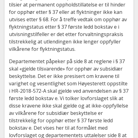
tilsier at permanent oppholdstillatelse er til hinder
for opphør etter § 37 eller at flyktninger ikke kan
utvises etter § 68. For å treffe vedtak om opphør av
flyktningstatus etter § 37 første ledd bokstav e i
utvisningstilfeller er det etter forvaltningspraksis
tilstrekkelig at utlendingen ikke lenger oppfyller
vilkårene for flyktningstatus.
Departementet påpeker på side 8 at reglene i § 37
skal «gjelde tilsvarende» for opphør av subsidiær
beskyttelse. Det er ikke presisert om kravene til
varighet og vesentlighet som Høyesterett oppstilte
i HR-2018-572-A skal gjelde ved anvendelsen av § 37
første ledd bokstav e. Vi tolker lovforslaget slik at
disse kravene ikke skal gjelde og at ikke-oppfyllelse
av vilkårene for subsidiær beskyttelse er
tilstrekkelig for opphør etter § 37 første ledd
bokstav e. Det vises her til at formålet med
lovforslaget og departementets uttalelser side 8 at