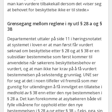
man kan vurdere tilbakekall dersom det «viser seg
at behovet for beskyttelse ikke er til stede.»
Grensegang mellom reglene i ny utl § 28 a og §
38
Departementet uttaler på side 11 i høringsnotatet
at systemet i loven er at man først får vurdert
søknad om beskyttelse etter § 28 og at § 38 er en
subsidiær bestemmelse som først kommer til
anvendelse når søkerens beskyttelsesbehov er
vurdert, og at man ikke har krav på å få vurdert
bestemmelsen på selvstendig grunnlag. UNE ser
for seg at det i noen tilfeller vil fremstå som mer
gunstig for utlendingen å få innvilget en tillatelse i
medhold av § 38 enn etter den nye bestemmelsen i
§ 28 a. Det kan forekomme at asylsøkeren både vil
fylle vilkårene for opphold etter den nye
bestemmelsen i § 28 a og etter § 38 – f.eks. pga. sin