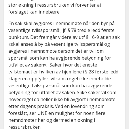
stor økning i ressursbruken vi forventer at
forslaget kan innebære.
En sak skal avgjøres i nemndmøte når den byr på
vesentlige tvilsspørsmål, jf. § 78 tredje ledd første
punktum. Det fremgår videre av utf § 16-9 at en sak
«skal anses å by på vesentlige tvilsspørsmål og
avgjøres i nemndmøte dersom det er tvil om
spørsmål som kan ha avgjørende betydning for
utfallet av saken». Saker hvor det eneste
tvilstemaet er hvilken av hjemlene i § 28 første ledd
klageren oppfyller, vil som regel ikke inneholde
vesentlige tvilsspørsmål som kan ha avgjørende
betydning for utfallet av saken. Slike saker vil som
hovedregel da heller ikke bli avgjort i nemndmøte
etter dagens praksis. Ved en lovendring som
foreslått, ser UNE en mulighet for noen flere
nemndmøter her og dermed en økning i
ressursbruken.