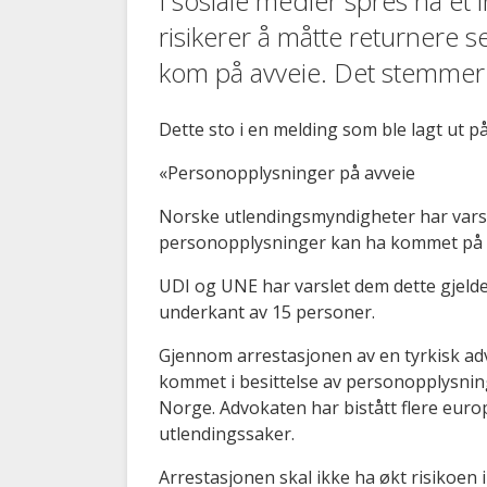
I sosiale medier spres nå et i
risikerer å måtte returnere
kom på avveie. Det stemmer 
Dette sto i en melding som ble lagt ut p
«Personopplysninger på avveie
Norske utlendingsmyndigheter har varsl
personopplysninger kan ha kommet på 
UDI og UNE har varslet dem dette gjelder
underkant av 15 personer.
Gjennom arrestasjonen av en tyrkisk ad
kommet i besittelse av personopplysni
Norge. Advokaten har bistått flere euro
utlendingssaker.
Arrestasjonen skal ikke ha økt risikoen i