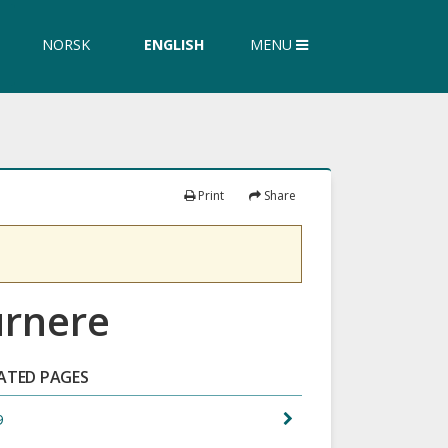
ch
arch
NORSK
ENGLISH
MENU
re
ite
Print
Share
urnere
ATED PAGES
9