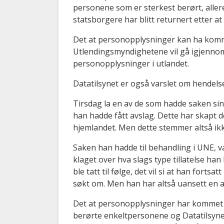
personene som er sterkest berørt, aller
statsborgere har blitt returnert etter a
Det at personopplysninger kan ha komme
Utlendingsmyndighetene vil gå igjennom
personopplysninger i utlandet.
Datatilsynet er også varslet om hendels
Tirsdag la en av de som hadde saken sin 
han hadde fått avslag. Dette har skapt det
hjemlandet. Men dette stemmer altså ikk
Saken han hadde til behandling i UNE, v
klaget over hva slags type tillatelse ha
ble tatt til følge, det vil si at han fort
søkt om. Men han har altså uansett en an
Det at personopplysninger har kommet på
berørte enkeltpersonene og Datatilsynet 