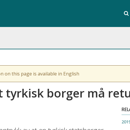
Sear
the
Se
enti
webs
n on this page is available in English
t tyrkisk borger må ret
REL
201