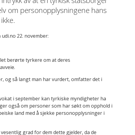
nntrykk av at en tyrkisk statsborger
 selv om personopplysningene hans
ikke.
å udi.no 22. november:
et berørte tyrkere om at deres
avveie.
, og så langt man har vurdert, omfatter det i
vokat i september kan tyrkiske myndigheter ha
nger også om personer som har søkt om opphold i
peiske land med å sjekke personopplysninger i
 vesentlig grad for dem dette gjelder, da de