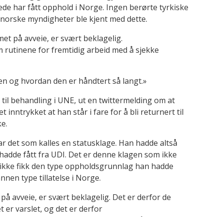
ede har fått opphold i Norge. Ingen berørte tyrkiske
t norske myndigheter ble kjent med dette.
t på avveie, er svært beklagelig.
 rutinene for fremtidig arbeid med å sjekke
en og hvordan den er håndtert så langt.»
til behandling i UNE, ut en twittermelding om at
 inntrykket at han står i fare for å bli returnert til
e.
ar det som kalles en statusklage. Han hadde altså
n hadde fått fra UDI. Det er denne klagen som ikke
satt ikke fikk den type oppholdsgrunnlag han hadde
nen type tillatelse i Norge.
 avveie, er svært beklagelig. Det er derfor de
er varslet, og det er derfor