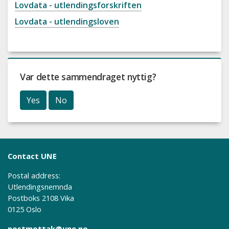
Lovdata - utlendingsforskriften
Lovdata - utlendingsloven
Var dette sammendraget nyttig?
Yes
No
Contact UNE
Postal address:
Utlendingsnemnda
Postboks 2108 Vika
0125 Oslo
postmottak@une.no