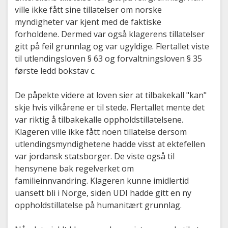
ville ikke fått sine tillatelser om norske
myndigheter var kjent med de faktiske
forholdene. Dermed var også klagerens tillatelser
gitt på feil grunnlag og var ugyldige. Flertallet viste
til utlendingsloven § 63 og forvaltningsloven § 35
første ledd bokstav c.
De påpekte videre at loven sier at tilbakekall "kan"
skje hvis vilkårene er til stede. Flertallet mente det
var riktig å tilbakekalle oppholdstillatelsene.
Klageren ville ikke fått noen tillatelse dersom
utlendingsmyndighetene hadde visst at ektefellen
var jordansk statsborger. De viste også til
hensynene bak regelverket om
familieinnvandring. Klageren kunne imidlertid
uansett bli i Norge, siden UDI hadde gitt en ny
oppholdstillatelse på humanitært grunnlag.