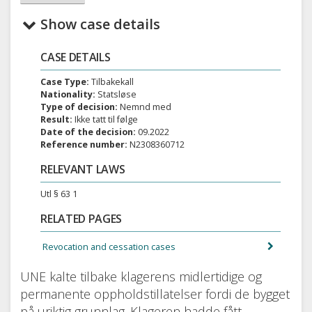
Show case details
CASE DETAILS
Case Type:
Tilbakekall
Nationality:
Statsløse
Type of decision:
Nemnd med
Result:
Ikke tatt til følge
Date of the decision:
09.2022
Reference number:
N2308360712
RELEVANT LAWS
Utl § 63 1
RELATED PAGES
Revocation and cessation cases
UNE kalte tilbake klagerens midlertidige og
permanente oppholdstillatelser fordi de bygget
på uriktig grunnlag. Klageren hadde fått