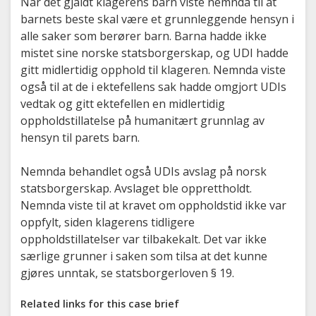
Når det gjaldt klagerens barn viste nemnda til at
barnets beste skal være et grunnleggende hensyn i
alle saker som berører barn. Barna hadde ikke
mistet sine norske statsborgerskap, og UDI hadde
gitt midlertidig opphold til klageren. Nemnda viste
også til at de i ektefellens sak hadde omgjort UDIs
vedtak og gitt ektefellen en midlertidig
oppholdstillatelse på humanitært grunnlag av
hensyn til parets barn.
Nemnda behandlet også UDIs avslag på norsk
statsborgerskap. Avslaget ble opprettholdt.
Nemnda viste til at kravet om oppholdstid ikke var
oppfylt, siden klagerens tidligere
oppholdstillatelser var tilbakekalt. Det var ikke
særlige grunner i saken som tilsa at det kunne
gjøres unntak, se statsborgerloven § 19.
Related links for this case brief