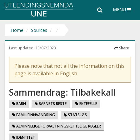
Utlendingsnemnda
Search
Search
MENU
UNE
the
entire
website
Home
Sources
Last updated:
13/07/2023
Share
Please note that not all the information on this
page is available in English
Sammendrag: Tilbakekall
BARN
BARNETS BESTE
EKTEFELLE
FAMILIEINNVANDRING
STATSLØS
ALMINNELIGE FORVALTNINGSRETTSLIGE REGLER
IDENTITET