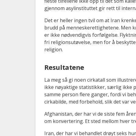
fleste tilfellene ikke opp til det som kal
gjennom asylinstituttet gir rett til inter
Det er heller ingen tvil om at Iran krenke
brudd på menneskerettighetene. Men kre
er ikke nødvendigvis forfølgelse. Flyktni
fri religionsutøvelse, men for å beskytte
religion.
Resultatene
La meg så gi noen cirkatall som illustrer
ikke nøyaktige statistikker, særlig ikke p
samme person flere ganger, fordi vi behan
cirkabilde, med forbehold, slik det var ve
Afghanistan, der har vi de siste fem år
om konvertering. Et sted mellom hver tred
Iran, der har vi behandlet drøyt seks hu