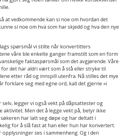
ilie.
også at vedkommende kan si noe om hvordan det
 kunne si noe om hva som har skjedd og hva den nye
slags spørsmål vi stilte når konvertitters
ene våre ble enkelte ganger framstilt som en form
vanskelige faktaspørsmål som det avgjørende. Våre
 for det har aldri vært som å stå eller stryke til
e etter råd og innspill utenfra. Nå stilles det mye
 forklare seg med egne ord, kall det gjerne «i
r selv, legger vi også vekt på dåpsattester og
 aktivitet. Men det å legge vekt på, betyr ikke
søkeren har latt seg døpe og har deltatt i
kkelig for å slå fast at han eller hun har konvertert.
vor opplysninger ses i sammenheng. Og i den