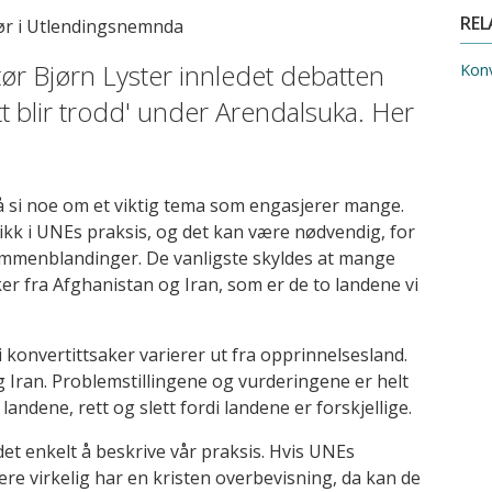
RE
ør i Utlendingsnemnda
r Bjørn Lyster innledet debatten
Konv
titt blir trodd' under Arendalsuka. Her
 å si noe om et viktig tema som engasjerer mange.
blikk i UNEs praksis, og det kan være nødvendig, for
sammenblandinger. De vanligste skyldes at mange
ker fra Afghanistan og Iran, som er de to landene vi
 i konvertittsaker varierer ut fra opprinnelsesland.
g Iran. Problemstillingene og vurderingene er helt
 landene, rett og slett fordi landene er forskjellige.
det enkelt å beskrive vår praksis. Hvis UNEs
re virkelig har en kristen overbevisning, da kan de