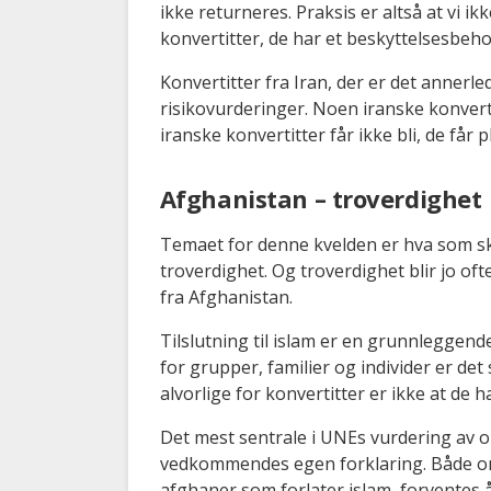
ikke returneres. Praksis er altså at vi i
konvertitter, de har et beskyttelsesbeh
Konvertitter fra Iran, der er det annerle
risikovurderinger. Noen iranske konvertit
iranske konvertitter får ikke bli, de får pl
Afghanistan – troverdighet
Temaet for denne kvelden er hva som skal
troverdighet. Og troverdighet blir jo of
fra Afghanistan.
Tilslutning til islam er en grunnleggende 
for grupper, familier og individer er det
alvorlige for konvertitter er ikke at de har
Det mest sentrale i UNEs vurdering av o
vedkommendes egen forklaring. Både om d
afghaner som forlater islam, forventes