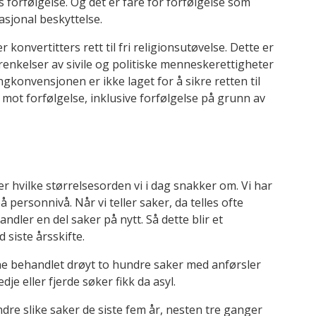
les forfølgelse. Og det er fare for forfølgelse som
nasjonal beskyttelse.
r konvertitters rett til fri religionsutøvelse. Dette er
nkelser av sivile og politiske menneskerettigheter
ngkonvensjonen er ikke laget for å sikre retten til
 mot forfølgelse, inklusive forfølgelse på grunn av
er hvilke størrelsesorden vi i dag snakker om. Vi har
å personnivå. Når vi teller saker, da telles ofte
dler en del saker på nytt. Så dette blir et
d siste årsskifte.
ene behandlet drøyt to hundre saker med anførsler
je eller fjerde søker fikk da asyl.
ndre slike saker de siste fem år, nesten tre ganger