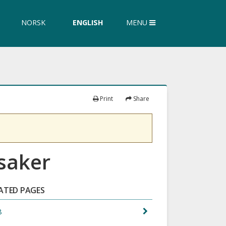
ch
arch
NORSK
ENGLISH
MENU
re
ite
Print
Share
tsaker
ATED PAGES
8