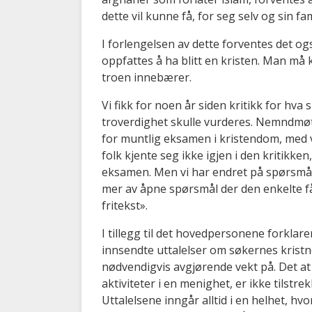
dette vil kunne få, for seg selv og sin fam
I forlengelsen av dette forventes det 
oppfattes å ha blitt en kristen. Man må
troen innebærer.
Vi fikk for noen år siden kritikk for hva 
troverdighet skulle vurderes. Nemndmøt
for muntlig eksamen i kristendom, med 
folk kjente seg ikke igjen i den kritikken,
eksamen. Men vi har endret på spørsmålen
mer av åpne spørsmål der den enkelte får
fritekst».
I tillegg til det hovedpersonene forklare
innsendte uttalelser om søkernes kristne
nødvendigvis avgjørende vekt på. Det at 
aktiviteter i en menighet, er ikke tilstre
Uttalelsene inngår alltid i en helhet, h