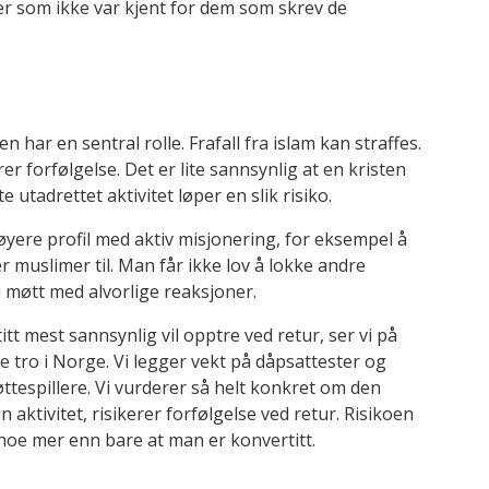
er som ikke var kjent for dem som skrev de
n har en sentral rolle. Frafall fra islam kan straffes.
er forfølgelse. Det er lite sannsynlig at en kristen
te utadrettet aktivitet løper en slik risiko.
høyere profil med aktiv misjonering, for eksempel å
 muslimer til. Man får ikke lov å lokke andre
li møtt med alvorlige reaksjoner.
tt mest sannsynlig vil opptre ved retur, ser vi på
e tro i Norge. Vi legger vekt på dåpsattester og
øttespillere. Vi vurderer så helt konkret om den
n aktivitet, risikerer forfølgelse ved retur. Risikoen
noe mer enn bare at man er konvertitt.