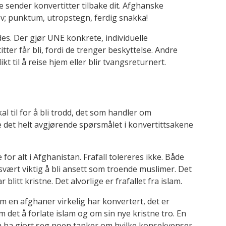
kke sender konvertitter tilbake dit. Afghanske
ov; punktum, utropstegn, ferdig snakka!
des. Der gjør UNE konkrete, individuelle
ter får bli, fordi de trenger beskyttelse. Andre
ikt til å reise hjem eller blir tvangsreturnert.
 til for å bli trodd, det som handler om
te det helt avgjørende spørsmålet i konvertittsakene
for alt i Afghanistan. Frafall tolereres ikke. Både
 svært viktig å bli ansett som troende muslimer. Det
 blitt kristne. Det alvorlige er frafallet fra islam.
m en afghaner virkelig har konvertert, det er
et å forlate islam og om sin nye kristne tro. En
 å ha gjort seg noen tanker om hvilke konsekvenser