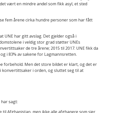
et vært en mindre andel som fikk asyl, et sted
isse fem årene cirka hundre personer som har fått
r at UNE har gitt avslag. Det gjelder også i
 domstolene i veldig stor grad støtter UNEs
onvertittsaker de tre årene; 2015 til 2017. UNE fikk da
 og i 83% av sakene for Lagmannsretten.
oe forbehold. Men det store bildet er klart, og det er
onvertittsaker i orden, og sluttet seg til at
 har sagt:
e til Afghanistan, men ikke alle afghanere som sier