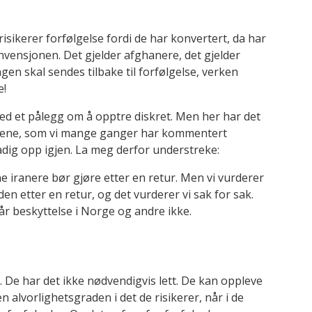
 risikerer forfølgelse fordi de har konvertert, da har
nvensjonen. Det gjelder afghanere, det gjelder
Ingen skal sendes tilbake til forfølgelse, verken
e!
ed et pålegg om å opptre diskret. Men her har det
akene, som vi mange ganger har kommentert
adig opp igjen. La meg derfor understreke:
e iranere bør gjøre etter en retur. Men vi vurderer
en etter en retur, og det vurderer vi sak for sak.
r beskyttelse i Norge og andre ikke.
an. De har det ikke nødvendigvis lett. De kan oppleve
 alvorlighetsgraden i det de risikerer, når i de