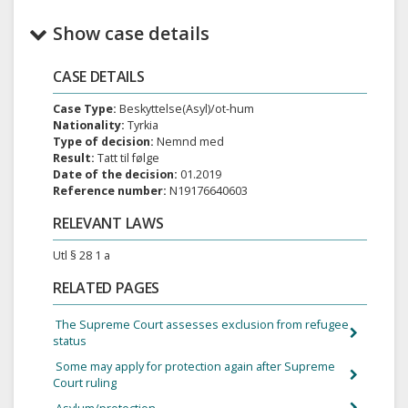
Show case details
CASE DETAILS
Case Type:
Beskyttelse(Asyl)/ot-hum
Nationality:
Tyrkia
Type of decision:
Nemnd med
Result:
Tatt til følge
Date of the decision:
01.2019
Reference number:
N19176640603
RELEVANT LAWS
Utl § 28 1 a
RELATED PAGES
The Supreme Court assesses exclusion from refugee
status
Some may apply for protection again after Supreme
Court ruling