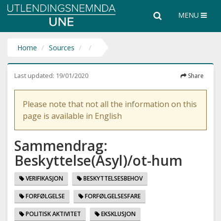
Utlendingsnemnda
Search
Search
MENU
UNE
the
entire
website
Home
Sources
Last updated:
19/01/2020
Share
Please note that not all the information on this
page is available in English
Sammendrag:
Beskyttelse(Asyl)/ot-hum
VERIFIKASJON
BESKYTTELSESBEHOV
FORFØLGELSE
FORFØLGELSESFARE
POLITISK AKTIVITET
EKSKLUSJON