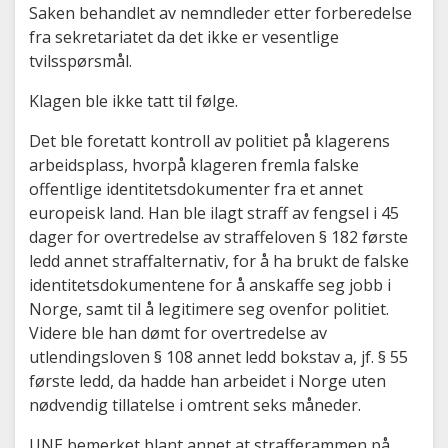
Saken behandlet av nemndleder etter forberedelse
fra sekretariatet da det ikke er vesentlige
tvilsspørsmål.
Klagen ble ikke tatt til følge.
Det ble foretatt kontroll av politiet på klagerens
arbeidsplass, hvorpå klageren fremla falske
offentlige identitetsdokumenter fra et annet
europeisk land. Han ble ilagt straff av fengsel i 45
dager for overtredelse av straffeloven § 182 første
ledd annet straffalternativ, for å ha brukt de falske
identitetsdokumentene for å anskaffe seg jobb i
Norge, samt til å legitimere seg ovenfor politiet.
Videre ble han dømt for overtredelse av
utlendingsloven § 108 annet ledd bokstav a, jf. § 55
første ledd, da hadde han arbeidet i Norge uten
nødvendig tillatelse i omtrent seks måneder.
UNE bemerket blant annet at strafferammen på