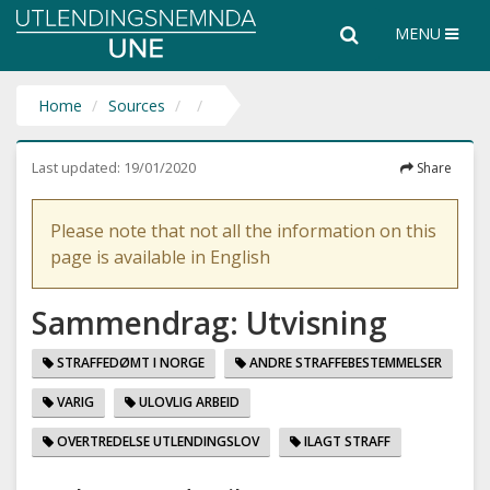
Utlendingsnemnda
Search
Search
MENU
UNE
the
entire
website
Home
Sources
Last updated:
19/01/2020
Share
Please note that not all the information on this
page is available in English
Sammendrag: Utvisning
STRAFFEDØMT I NORGE
ANDRE STRAFFEBESTEMMELSER
VARIG
ULOVLIG ARBEID
OVERTREDELSE UTLENDINGSLOV
ILAGT STRAFF