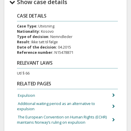
Show case details
CASE DETAILS
Case Type:
Utvisning
Nationality:
Kosovo
Type of decision:
Nemndleder
Result:
Ikke tatt til følge
Date of the decision:
04.2015
Reference number:
N15478871
RELEVANT LAWS
Utl § 66
RELATED PAGES
Expulsion
Additional waiting period as an alternative to
expulsion
The European Convention on Human Rights (ECHR)
maintains Norway’s ruling on expulsion