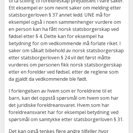
til ta stilling til foreldreskap prejudisielt i våre saker.
Ett eksempel er som nevnt saker om melding etter
statsborgerloven § 37 annet ledd. UNE må for
eksempel også i noen sammenhenger vurdere om
en person kan ha fått norsk statsborgerskap ved
fødsel etter § 4. Dette kan for eksempel ha
betydning for om vedkommende må forlate riket. I
saker om såkalt bibehold av norsk statsborgerskap
etter statsborgerloven § 24 vil det først måtte
vurderes om personen fikk norsk statsborgerskap
etter en forelder ved fødsel, etter de reglene som
da gjaldt da vedkommende ble født.
I forlengelsen av hvem som er foreldrene til et
barn, kan det oppstå spørsmål om hvem som har
det juridiske foreldreansvaret. Hvem som har
foreldreansvaret har for eksempel betydning ved
spørsmål om samtykke etter statsborgerloven § 31.
Det kan også tenkes flere andre tilfeller hvor