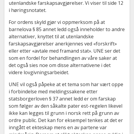
utenlandske farskapsavgjørelser. Vi viser til side 12
i høringsnotatet.
For ordens skyld gjør vi oppmerksom på at
barnelova § 85 annet ledd også inneholder to andre
alternativer, knyttet til at utenlandske
farskapsavgjørelser anerkjennes ved «forskrift»
eller etter «avtale med framand stat». UNE ser det
som en fordel for behandlingen av våre saker at
det også sies noe om disse alternativene i det
videre lovgivningsarbeidet.
UNE vil også påpeke at et tema som har vært oppe
i forbindelse med meldingssakene etter
statsborgerloven § 37 annet ledd er om farskap
som følger av den såkalte pater est-regelen likevel
ikke kan legges til grunn i norsk rett på grunn av
ordre public. Det kan for eksempel tenkes at det er
inngått et ekteskap mens en av partene var