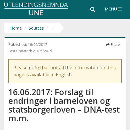
Utlendingsnemnda
Search
Search
MENU
UNE
the
entire
website
Home
Sources
Published:
16/06/2017
Share
Last updated:
21/05/2019
Please note that not all the information on this
page is available in English
16.06.2017: Forslag til
endringer i barneloven og
statsborgerloven – DNA-test
m.m.