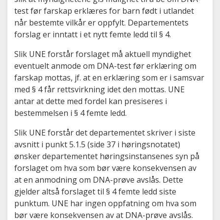
test før farskap erklæres for barn født i utlandet
når bestemte vilkår er oppfylt. Departementets
forslag er inntatt i et nytt femte ledd til § 4.
Slik UNE forstår forslaget må aktuell myndighet
eventuelt anmode om DNA-test før erklæring om
farskap mottas, jf. at en erklæring som er i samsvar
med § 4 får rettsvirkning idet den mottas. UNE
antar at dette med fordel kan presiseres i
bestemmelsen i § 4 femte ledd.
Slik UNE forstår det departementet skriver i siste
avsnitt i punkt 5.1.5 (side 37 i høringsnotatet)
ønsker departementet høringsinstansenes syn på
forslaget om hva som bør være konsekvensen av
at en anmodning om DNA-prøve avslås. Dette
gjelder altså forslaget til § 4 femte ledd siste
punktum. UNE har ingen oppfatning om hva som
bør være konsekvensen av at DNA-prøve avslås.