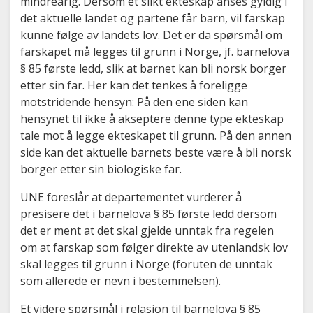
mindreårig. Dersom et slikt ekteskap anses gyldig i
det aktuelle landet og partene får barn, vil farskap
kunne følge av landets lov. Det er da spørsmål om
farskapet må legges til grunn i Norge, jf. barnelova
§ 85 første ledd, slik at barnet kan bli norsk borger
etter sin far. Her kan det tenkes å foreligge
motstridende hensyn: På den ene siden kan
hensynet til ikke å akseptere denne type ekteskap
tale mot å legge ekteskapet til grunn. På den annen
side kan det aktuelle barnets beste være å bli norsk
borger etter sin biologiske far.
UNE foreslår at departementet vurderer å
presisere det i barnelova § 85 første ledd dersom
det er ment at det skal gjelde unntak fra regelen
om at farskap som følger direkte av utenlandsk lov
skal legges til grunn i Norge (foruten de unntak
som allerede er nevn i bestemmelsen).
Et videre spørsmål i relasjon til barnelova § 85