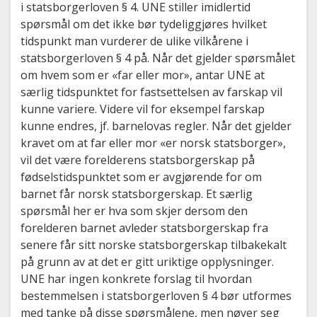
i statsborgerloven § 4. UNE stiller imidlertid
spørsmål om det ikke bør tydeliggjøres hvilket
tidspunkt man vurderer de ulike vilkårene i
statsborgerloven § 4 på. Når det gjelder spørsmålet
om hvem som er «far eller mor», antar UNE at
særlig tidspunktet for fastsettelsen av farskap vil
kunne variere. Videre vil for eksempel farskap
kunne endres, jf. barnelovas regler. Når det gjelder
kravet om at far eller mor «er norsk statsborger»,
vil det være forelderens statsborgerskap på
fødselstidspunktet som er avgjørende for om
barnet får norsk statsborgerskap. Et særlig
spørsmål her er hva som skjer dersom den
forelderen barnet avleder statsborgerskap fra
senere får sitt norske statsborgerskap tilbakekalt
på grunn av at det er gitt uriktige opplysninger.
UNE har ingen konkrete forslag til hvordan
bestemmelsen i statsborgerloven § 4 bør utformes
med tanke på disse spørsmålene, men nøyer seg