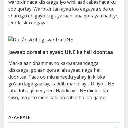
warbixinnada kiiskaaga iyo wixii aad cabashada ku
soo qortay. Warbixintan ayaa loo eegayaa sida uu
sharcigu dhigayo. Ugu yaraan laba qof ayaa had iyo
jeer kiiska eegaya.
Jawaab qoraal ah ayaad UNE ka heli doontaa
Marka aan dhammayno ka-baaraandegga
kiiskaaga, go’aan qoraal ah ayaad naga heli
doontaa. Taas oo micnaheedu yahay in kiiska
go’aan laga gaaray, kaddib markii ay UDI iyo UNE
labaduba qiimeeyeen. Haddii ay UNE diidmo ku
siiso, ma jirto meel kale oo cabasho loo qaato.
AFAF KALE