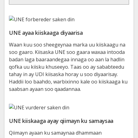
UNE ayaa kiiskaaga diyaarisa
Waan kuu soo sheegeynaa marka uu kiiskaagu na
soo gaaro. Kiisaska UNE soo gaara waxaa intooda
badan laga baaraandegaa innaga oo aan la hadlin
qofka uu kiisku khuseeyo. Taas oo ay sababteedu
tahay in ay UDI kiisaska horay u soo diyaarisay.
Haddii loo baahdo, warbixinno kale oo kiiskaaga ku
saabsan ayaan soo qaadannaa.
UNE kiiskaaga ayay qiimayn ku samaysaa
Qiimayn ayaan ku samaynaa dhammaan