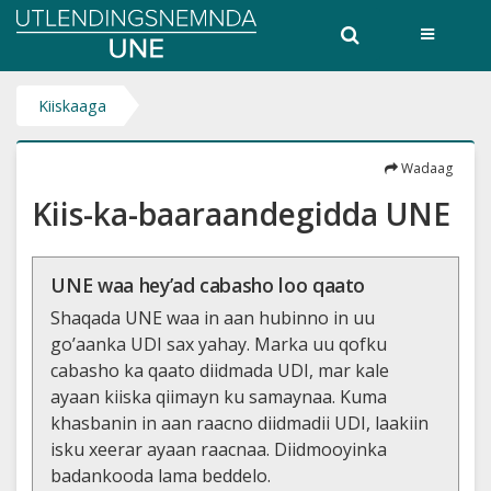
Utlendingsnemnda
UNE
Kiiskaaga
Wadaag
Kiis-ka-baaraandegidda UNE
UNE waa hey’ad cabasho loo qaato
Shaqada UNE waa in aan hubinno in uu
go’aanka UDI sax yahay. Marka uu qofku
cabasho ka qaato diidmada UDI, mar kale
ayaan kiiska qiimayn ku samaynaa. Kuma
khasbanin in aan raacno diidmadii UDI, laakiin
isku xeerar ayaan raacnaa. Diidmooyinka
badankooda lama beddelo.