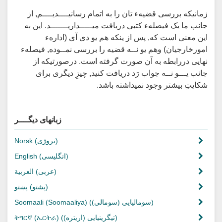
زمانیکه بررسی قضیهء تان را به اتمام رسانیــــدیــــم, از
جانب ما یک فیصلهء کتبی دریافت میـــــداریـــــــد. این به
این معنی است که, پس از ینکه هم یو دی آی (ادارهء
امورخارجیان) وهم یو نــه قضیه را بررسی نمــوده, فیصلهء
نهایی دررابطه به آن صورت گرفته است. درصورتیکه از
جانب یـــو نــه جواب رَد دریافت کنید, چیزِ دیگری برای
شکایتِ بیشتر وجود نمیداشته باشد.
زبانهای دیگــــر
(نروژی)
Norsk
(انگلیسی)
English
(عربی)
العربية
(پشتو)
پښتو
(سومالیایی (سومالی))
Soomaali (Soomaaliya)
(تیگرینیایی (اریتره))
ትግርኛ (ኤርትራ)