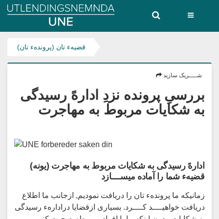
Utlendingsnemnda
UNE
قضیهء تان (پروندهء تان)
شــــریک سازید
بررسیِ پرونده نزدِ ادارهً رسیدگی
به شکایات مربوط به مهاجرت
ادارهً رسیدگی به شکایات مربوط به مهاجرت (یونه)
قضیهء شما را آماده میســــازد
زمانیکه ما پروندهء تان را دریافت نمودیم, ازجانب ما اطلاع
دریافت خواهیــــد کــــرد. بسیاری ازقضایا درادارهء رسیدگی
به شکایات, بدونِ اینکه ما با افرادِ مربوطه صحبت کنیم