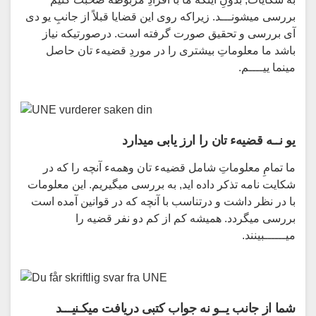
بررسی میشونـــد. زیراکه روی این قضایا قبلاً از جانبِ یو دی
آی بررسی و تحقیق صورت گرفته است. درصورتیکه نیاز
باشد ما معلوماتِ بیشتری را در موردِ قضیهء تان حاصل
مینما ییــــم.
یو نــه قضیهء تان را ارز یابی میدارد
ما تمامِ معلوماتِ شامل قضیهء تان وهمهء آنچه را که در
شکایت نامه تذکر داده اید, به بررسی میگیریم. این معلومات
با در نظر داشت و درتناسب با آنچه که در قوانین آمده است
بررسی میگردد. همیشه کم از کم دو نفر قضیه را
میــــــبینند.
شما از جانب یــو نه جواب کتبی دریافت میکـنیـــد