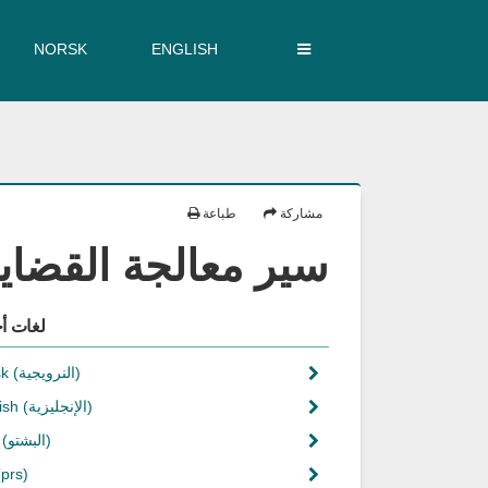
NORSK
ENGLISH
مشارکة
طباعة
سیر معالجة القضای
لغات أ
(النرويجية)
sk
(الإنجليزية)
ish
(البشتو)
(prs)