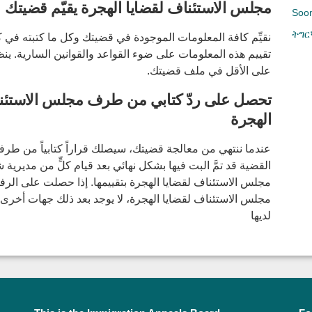
مجلس الاستئناف لقضایا الهجرة یقیّم قضیتك
Soom
ትግር
نقیِّم کافة المعلومات الموجودة في قضیتك وکل ما کتبتە في ک
تقییم هذە المعلومات علی ضوء القواعد والقوانین السارية. ین
علی الأقل في ملف قضیتك.
تحصل علی ردّ کتابي من طرف مجلس الاستئنا
الهجرة
عندما ننتهي من معالجة قضیتك، سیصلك قراراً کتابياً من طرفنا
القضیة قد تمَّ البت فیها بشکل نهائي بعد قیام کلٍّ من مدیریة
مجلس الاستئناف لقضایا الهجرة بتقییمها. إذا حصلت علی ا
مجلس الاستئناف لقضایا الهجرة، لا یوجد بعد ذلك جهات أخری
لدیها