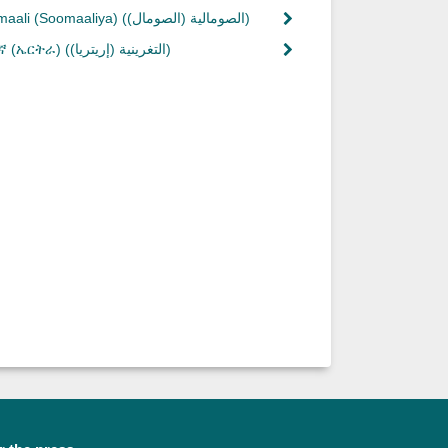
(الصومالية (الصومال))
aali (Soomaaliya)
(التغرينية (إريتريا))
ኛ (ኤርትራ)