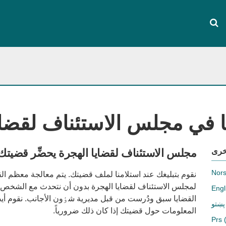
ا في مجلس الاستئناف لقضای
خری
مجلس الاستئناف لقضایا الهجرة یحضِّر قضیتك
Nor
نقوم بتبلیغك عند استلامنا لملف قضیتك. یتم معالجة معظم ال
لمجلس الاستئناف لقضایا الهجرة بدون أن نتحدث مع الشخص ا
Engl
القضایا سبق ودُرست من قبل مدیریة شٶون الأجانب. نقوم أيض
پښتو
المعلومات حول قضیتك إذا کان ذلك ضروریاً.
Prs