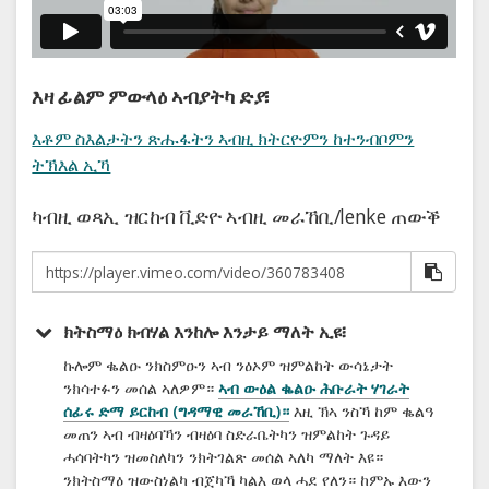
እዛ ፊልም ምውላዕ ኣብያትካ ድያ፧
እቶም ስእልታትን ጽሑፋትን ኣብዚ ክትርዮምን ከተንብቦምን
ትኽእል ኢኻ
ካብዚ ወጻኢ ዝርከብ ቪድዮ ኣብዚ መራኸቢ/lenke ጠውቕ
ክትስማዕ ክብሃል እንከሎ እንታይ ማለት ኢዩ፧
ኩሎም ቈልዑ ንክስምዑን ኣብ ንዕኦም ዝምልከት ውሳኔታት
ንክሳተፉን መሰል ኣለዎም።
ኣብ ውዕል ቈልዑ ሕቡራት ሃገራት
ሰፊሩ ድማ ይርከብ (ግዳማዊ መራኸቢ)።
እዚ ኽኣ ንስኻ ከም ቈልዓ
መጠን ኣብ ብዛዕባኻን ብዛዕባ ስድራቤትካን ዝምልከት ጉዳይ
ሓሳባትካን ዝመስለካን ንክትገልጽ መሰል ኣለካ ማለት እዩ።
ንክትስማዕ ዝውስነልካ ብጀካኻ ካልእ ወላ ሓደ የለን። ከምኡ እውን