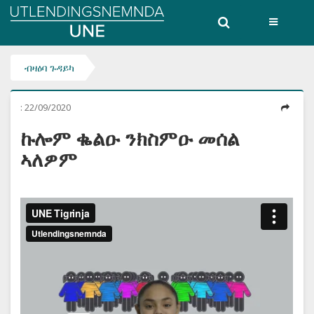
Utlendingsnemnda
UNE
ብዛዕባ ጉዳይካ
:
22/09/2020
ኩሎም ቈልዑ ንክስምዑ መሰል
ኣለዎም