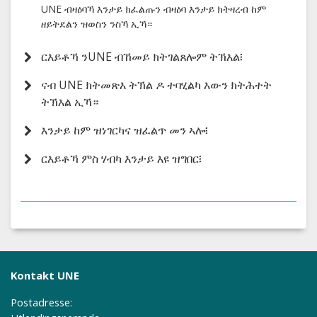
UNE ብዛዕባኻ እንታይ ክፈልጡን ብዛዕባ እንታይ ክትዛረብ ከም
ዘይትደልን ዝወስን ንስኻ ኢኻ።
ርእይቶኻ ንUNE ብኸመይ ክትገልጸሎም ትኽእል፧
ናብ UNE ክትመጽእ ትኽል ዶ ተባሂልካ እውን ክትሕተት
ትኽእል ኢኻ።
እንታይ ከም ዝነገርካና ዝፈልጥ መን ኣሎ፧
ርእይቶኻ ምስ ሃብካ እንታይ እዩ ዝግበር፧
Kontakt UNE
Postadresse: