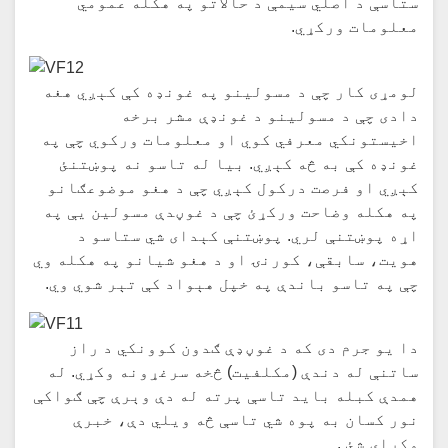
ستاسې د اصلي سیمې د حالاتو په هکله عمومي
معلومات ورکړي.
لومړی کار چې د مسولینو په غونډه کې کېږي هغه
دادی چې د مسولینو د غونډې مشر برخه
اخیستونکي معرفي کوي او معلومات ورکوي چې په
غونډه کې به څه کېږي. بیا له تاسو نه پوښتنئ
کېږي او فرصت درکول کېږي چې د هغو موضوعګانو
په هکله وضاحت ورکړئ چې د غوڼدې مسولین یې په
اړه پوښتنې لري. پوښتنې کېدای شي ستاسو د
هویت، سابقې، کورنۍ او د هغو شیانو په هکله وي
چې په تاسو باندې په خپل هېواد کې تېر شوي وي.
دا یو جرم دی که د غوڼډې ګدون کوونکي د راز
ساتنې له دندې (مکلفیت) څخه سرغړونه وکړي. له
همدې کبله باید تاسې پرته له دې وېرې چې ګواکې
نور کسان به پوه شي تاسې څه ویلي دې، خبرې
وکړای شئ .