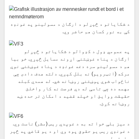
د شکایاتو د څېړلو د ارګان د مسولینو په غونډه
کې به نور کسان هم حاضر وي.
په عمومي ډول د کډوالو د شکایاتو د څېړلو
ارګان د پناه غوښتنې اړوند مسایل څېړي. خو بیا
هم د مسولینو سره دغه غونډه د پناه غوښتنې نوې
مرکه (انټرویو) نه بلل کېږي. دلته هدف دادی چې
ناځواب شوې پوښتنې روښانه شي. له همدي کبله
مهمه ده چې تاسې له دې فرصت نه کار واخلئ
حقیقت ووایئ او خپله قضیه د امکان تر حده ښه
روښانه کړئ.
د مېز بلې خوا ته به د غوڼدې ریس (مشر) ناست وي.
د غونډې ریس یو حقوق پوه وي او د یو قاضي په څېر
سابقه لري.