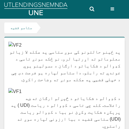
Utlendingsnemnda
UNE
ستاسو قضیه
په ځینو حالتونو کې موږ ستاسې په هکله لا زیاتو
معلوماتو ته اړرتیا لرو. نو ځکه مونږ تاسې د
کډوالو د شکایاتو د ارګان د مسولینو یوې
غوندې ته رابلو. دا ستاسو لپاره یو فرصت دی چې
د خپلې قضیې په هکله مونږ ته وضاحت راکړئ.
د کډوالو د شکایاتو د څېړلو ارګان ته ښه
راغلاست. کله چې تاسې د کډوالو د ریاست (UDI ) په
پرېکړه شکایت وکړئ نو بیا د کډوالو ریاست
(UDI) ستاسې قضیه د بیا ارزونې لپاره موږ ته
راستوي.