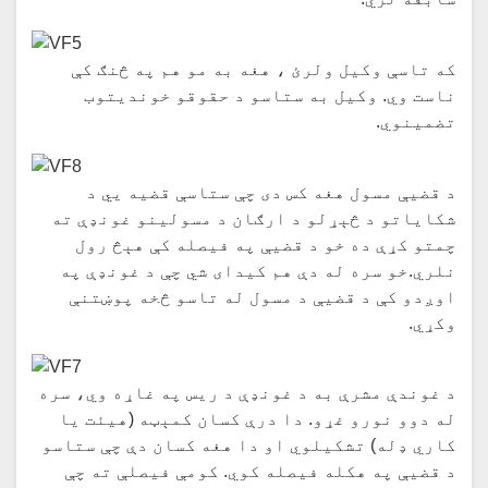
که تاسې وکیل ولرئ ، هغه به مو هم په څنګ کې
ناست وي. وکیل به ستاسو د حقوقو خونديتوب
تضمینوي.
د قضیې مسول هغه کس دی چې ستاسې قضیه یي د
شکایاتو د څېړلو د ارګان د مسولینو غونډې ته
چمتو کړې ده خو د قضیې په فیصله کې هېڅ رول
نلري.خو سره له دې هم کیدای شي چې د غونډې په
اوږدو کې د قضیې د مسول له تاسو څخه پوښتنې
وکړي.
د غوندې مشرې به د غونډې د ریس په غاړه وي، سره
له دوو نورو غړو. دا درې کسان کمېټه (هیئت یا
کاري ډله) تشکیلوي او دا هغه کسان دې چې ستاسو
د قضیې په هکله فیصله کوي. کومې فیصلې ته چې