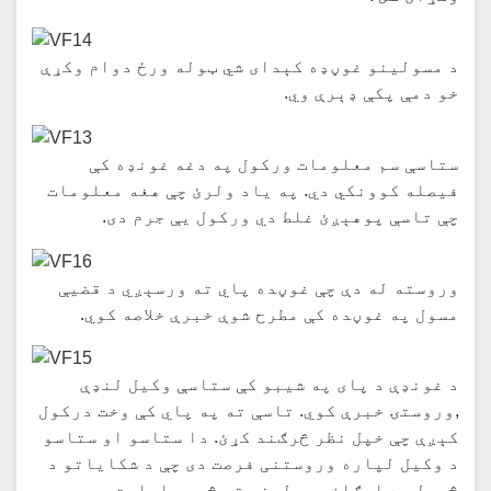
د مسولینو غوڼډه کېدای شي ټوله ورځ دوام وکړې
خو دمې پکې ډېرې وي.
ستاسې سم معلومات ورکول په دغه غونډه کې
فیصله کوونکي دي. په یاد ولرئ چې هغه معلومات
چې تاسې پوهېږئ غلط دي ورکول یې جرم دی.
وروسته له دې چې غوڼده پاي ته ورسېږي د قضیې
مسول په غوڼده کې مطرح شوې خبرې خلاصه کوي.
د غونډې د پای په شیبو کې ستاسې وکيل لنډې
,وروستۍ خبرې کوي. تاسې ته په پاي کې وخت درکول
کېږې چې خپل نظر څرګند کړئ. دا ستاسو او ستاسو
د وکیل لپاره وروستنی فرصت دی چې د شکایاتو د
څېړلو د ارګان مسولینو ته څه ووایاست.