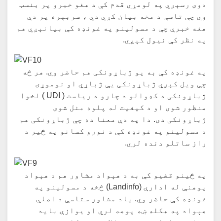
دوی رسېږي په لومړي قدم کې د هغو خبرو پر بنسټ
وي چې تاسې د مخه بیان کړي دي ، سربېره پر دې
هغه خبرې چې د مسولینو په غونډه کې بیانېږي هم
په نظر کې نیول کېږي.
په غونډه کې به یو ژباړونکی هم حاضر وي. هر څه
چې ویل کېږي ژباړونکی يې ژباړي او نوموړی
ژباړونکی د کډوالو د چارو د ریاست ( UDI ) لخوا
منظور شوی او د کیفیت له پلوه منل شوی
ژباړونکی دی. دا په دې معنا ده چې ژباړونکی هم
د مسولینو په غونډه کې د نورو کسانو په څیر د
راز ساتلو دنده لري.
په څینو قضیو کې به د هېواد مشاور هم د هېواد
پوهنې له ادارې (Landinfo) څخه د مسولینو په
غونډه کې حاضر وي. یاد مشاور ستاسې د اصلي
هېواد په هکله ښه پوهه لري او یوازې باید