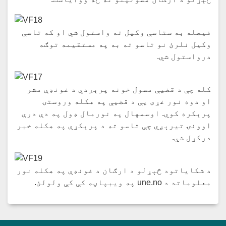
فیصله به ستاسې وکیل ته واستول شي او که تاسې
وکيل نلرئ نو تاسو ته به په مستقیمه توګه
درواستول شي.
کله چې د قضیې مسول خونه پرېږدي د غونډې مشر
او دوه نور غړی یې د قضیې په هکله وروستۍ
پرېکره کوي. اوسمهال په نورمال ډول په دې درې
اوونۍ تیرېږي چې تاسو ته د پرېکړې په هکله خبر
درکړل شي.
د شکایاتود څېړلو د ارګان د غونډې په هکله نور
معلوماتد د une.no په ویبپاڼه کې کې ولولئ.