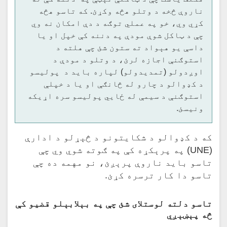
ناروې څخه د وتلو هڅه وکړئ. که تاسو هڅه
کړي وي، خو په عملي توګه د دې امکان نه وي
چې د ټاکل شوې مودې په دننه کې خپل او یا
داسې یو هېواد ته ستون شئ چې هلته د
استوګنې اجازه لرئ، د وتلو د مودې د
اوږدولو (تمدیدولو) لپاره باید د پولیسو
د کډوالو د چارو له څانګې او یا د خپلې
استوګنې د سیمې له ځايي پولیسو سره اړیکه
ونیسئ.
که د کډوالو د شکایتونو د څېړلو د ادارې
(UNE) په پرېکړه کې په ګوته شوي وي چې
تاسو باید ناروې پرېږئ، نو مهمه ده چې
تاسو دا کار ترسره کړئ.
تاسو دلته لوستلای شئ چې په بېلابېلو قضیو کې
څه پېښېږي