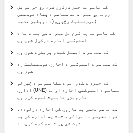
که تاسو ته خبر درکړل شوی وي چې یو بل
اروپايي هېواد به ستاسو د پناه غوښتنې
غوښتنلیک وڅېړي (د دوبلین قضیه)
که تاسو ته په کوم بل هېواد کې پناه یا د
استوګنې اجازه درکړل شوي وي
که ستاسو د ایستل کېدو پرېکړه شوي وي
که ستاسو د استوګنې د اجازې غوښتنلیک رد
شوی وي
که چیرې د کډوالو د شکایتونو د څېړلو
ادارې (UNE) ستاسو د استوګنې اجازه او یا
ناروېژي تابعیت لغوه کړی وي
که تاسو مخکې په ناروې کې اجازه درلوده،
نو د نفوسو د احوالو د ثبت په اداره کې به
ثبت شي چې تاسو کډه کړې ده