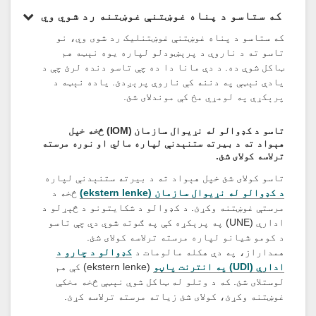
که ستاسو د پناه غوښتنې غوښتنه رد شوي وي
که ستاسو د پناه غوښتنې غوښتنلیک رد شوی وي، نو
تاسو ته د ناروې د پرېښودلو لپاره یوه نېټه هم
ټاکل شوې ده. د دې مانا دا ده چې تاسو دنده لرئ چې د
یادې نېټې په دننه کې ناروې پرېږدئ. یاده نېټه د
پرېکړې په لومړي مخ کې موندلای شئ.
تاسو د کډوالو له نړیوال سازمان (IOM) څخه خپل
هېواد ته د بیرته ستنېدنې لپاره مالي او نوره مرسته
ترلاسه کولای شئ.
تاسو کولای شئ خپل هېواد ته د بیرته ستنېدنې لپاره
د کډوالو له نړیوال سازمان (ekstern lenke)
څخه د
مرستې غوښتنه وکړئ. د کډوالو د شکایتونو د څېړلو د
ادارې (UNE) په پرېکړه کې په ګوته شوي دي چې تاسو
د کومو شیانو لپاره مرسته ترلاسه کولای شئ.
همداراز، په دې هکله مالومات د
کډوالو د چارو د
ادارې (UDI) په انترنت پاڼو
(ekstern lenke) کې هم
لوستلای شئ. که د وتلو له ټاکل شوې نېټې څخه مخکې
غوښتنه وکړئ، کولای شئ زیاته مرسته ترلاسه کړئ.