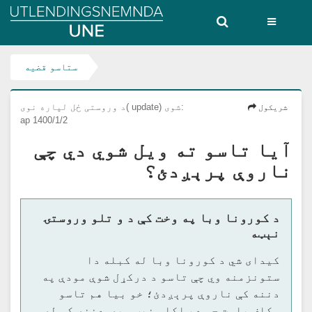
Utlendingsnemnda
UNE
ستاسو قضیه
د وروستی ځل لپاره نوی( update) شوی:
شریکول
ap 1400/1/2
آیا تاسو ته ویل شوي دي چې
ناروې پرېږدئ؟
د کورونا وبا په وخت کې د و تلو وروستۍ
نېټه
کیدای شي د کورونا وبا له کبله دا
ستونزمنه وي چې تاسو د درکړل شوې مودې په
دننه کې ناروې پرېږدئ؛ خو بیا هم تاسو
مکلف یاست چې د ټاکلې نېټې په دننه کې له