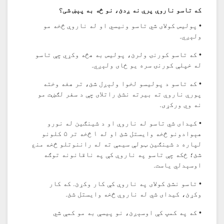
که تاسو ناروې پرې نه ږدئ، نو څه به پېښ شی؟
• پولیس کولای شي تاسو ونیسي او له ناروې څخه مو
ولېږي.
• که تاسو کورنۍ ولرئ، پولیس به هڅه وکړي چې تاسو
له خپلې کورنۍ سره یو ځای ولېږي.
• که تاسو د پولیسو لخوا ولېږل شئ، تر هغه وخته
پورې ناروې ته بیرته نشئ راتلای چې د سفر لګښت مو
نه وي ورکړی.
• کیدای شي تاسو له ناروې او د شینګین له نورو
هېوادونو څخه وایستل شئ او له ۱ څخه تر ۵ کلونو
لپاره د شینګین ټولې سیمې ته له راننوتلو څخه منع
شئ؛ ځکه چې تاسو په ناروې کې په ناقانونه توګه
اوسېدلي یاست.
• تاسو نشئ کولای په ناروې کې کار وکړئ. که کار
وکړئ، کیدای شي له ناروې څخه وایستل شئ.
• که په کمپ کې اوسېږئ، نو پیسې به مو کمې شي